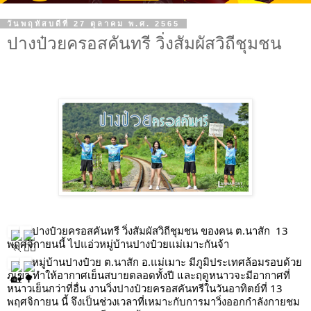
วันพฤหัสบดีที่ 27 ตุลาคม พ.ศ. 2565
ปางป๋วยครอสคันทรี วิ่งสัมผัสวิถีชุมชน
ปางป๋วยครอสคันทรี วิ่งสัมผัสวิถีชุมชน ของคน ต.นาสัก  13 
พฤศจิกายนนี้ ไปแอ่วหมู่บ้านปางป๋วยแม่เมาะกันจ้า
หมู่บ้านปางป๋วย ต.นาสัก อ.แม่เมาะ มีภูมิประเทศล้อมรอบด้วย
ภูเขา ทำให้อากาศเย็นสบายตลอดทั้งปี และฤดูหนาวจะมีอากาศที่
หนาวเย็นกว่าที่อื่น งานวิ่งปางป๋วยครอสคันทรีในวันอาทิตย์ที่ 13  
พฤศจิกายน นี้ จึงเป็นช่วงเวลาที่เหมาะกับการมาวิ่งออกกำลังกายชม