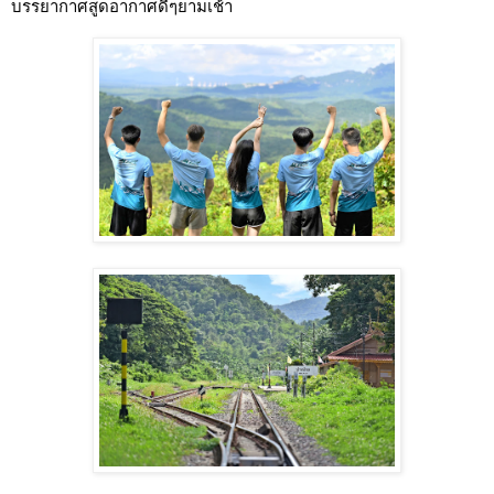
บรรยากาศสูดอากาศดีๆยามเช้า