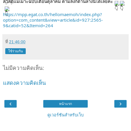
สวัสดีแม่เมาะฉบับเดือนตุลาคม ตามลิงก์ด้านล่างนี้ได้เลยค่ะ
https://mpp.egat.co.th/hellomaemoh/index.php?
option=com_content&view=article&id=927:2565-
9&catid=52&Itemid=264
ที่
21:46:00
ใช้ร่วมกัน
ไม่มีความคิดเห็น:
แสดงความคิดเห็น
‹
›
หน้าแรก
ดูเวอร์ชันสำหรับเว็บ