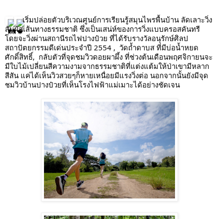
เริ่มปล่อยตัวบริเวณศูนย์การเรียนรู้สมุนไพรพื้นบ้าน ลัดเลาะวิ่ง
สัมผัสเส้นทางธรรมชาติ ซึ่งเป็นเสน่ห์ของการวิ่งแบบครอสคันทรี 
โดยจะวิ่งผ่านสถานีรถไฟปางป๋วย ที่ได้รับรางวัลอนุรักษ์ศิลป
สถาปัตยกรรมดีเด่นประจำปี 2554 ,  วัดถ้ำดาบส ที่มีบ่อน้ำหยด
ศักดิ์สิทธิ์,  กลับตัวที่จุดชมวิวดอยผาผึ้ง ที่ช่วงต้นเดือนพฤศจิกายนจะ
มีใบไม้เปลี่ยนสีความงามจากธรรมชาติที่แต่งแต้มให้ป่าเขามีหลาก
สีสัน แค่ได้เห็นวิวสวยๆก็หายเหนื่อยมีแรงวิ่งต่อ นอกจากนั้นยังมีจุด
ชมวิวบ้านปางป๋วยที่เห็นโรงไฟฟ้าแม่เมาะได้อย่างชัดเจน