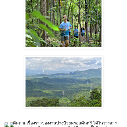
ติดตามเรื่องราวของงานปางป๋วยครอสคันทรี ได้ในวารสาร