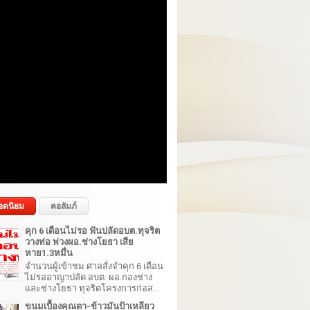
อดนิยม
คอลัมภ์
คุก 6 เดือนไม่รอ ฟันปลัดอบต.ทุจริต
วางท่อ พ่วงผอ.ช่างโยธา เสีย
หาย1.3หมื่น
จำนวนผู้เข้าชม ศาลสั่งจำคุก 6 เดือน
ไม่รออาญาปลัด อบต. ผอ.กองช่าง
และช่างโยธา ทุจริตโครงการก่อส...
ขนมเบื้องคุณตา-ข้าวมันป้าเหลียว