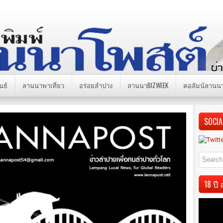
นธ์
ลานนาพาเที่ยว
อร่อยลำปาง
ลานนาBIZWEEK
คอลัมน์ลานน
SOCIA
18 ป