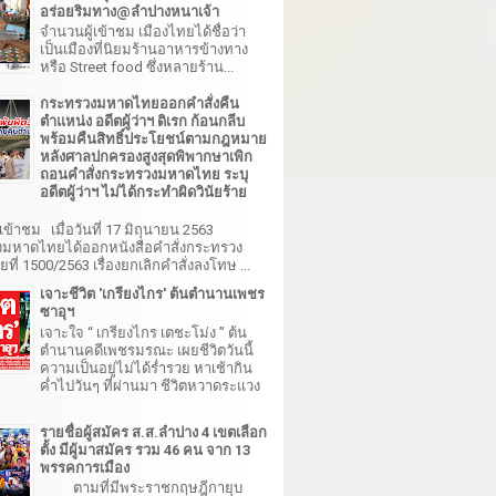
อร่อยริมทาง@ลำปางหนาเจ้า
จำนวนผู้เข้าชม เมืองไทยได้ชื่อว่า
เป็นเมืองที่นิยมร้านอาหารข้างทาง
หรือ Street food ซึ่งหลายร้าน...
กระทรวงมหาดไทยออกคำสั่งคืน
ตำแหน่ง อดีตผู้ว่าฯ ดิเรก ก้อนกลีบ
พร้อมคืนสิทธิ์ประโยชน์ตามกฎหมาย
หลังศาลปกครองสูงสุดพิพากษาเพิก
ถอนคำสั่งกระทรวงมหาดไทย ระบุ
อดีตผู้ว่าฯ ไม่ได้กระทำผิดวินัยร้าย
เข้าชม เมื่อวันที่ 17 มิถุนายน 2563
มหาดไทยได้ออกหนังสือคำสั่งกระทรวง
ี่ 1500/2563 เรื่องยกเลิกคำสั่งลงโทษ ...
เจาะชีวิต 'เกรียงไกร' ต้นตำนานเพชร
ซาอุฯ
เจาะใจ “ เกรียงไกร เตชะโม่ง ” ต้น
ตำนานคดีเพชรมรณะ เผยชีวิตวันนี้
ความเป็นอยู่ไม่ได้ร่ำรวย หาเช้ากิน
ค่ำไปวันๆ ที่ผ่านมา ชีวิตหวาดระแวง
รายชื่อผู้สมัคร ส.ส.ลำปาง 4 เขตเลือก
ตั้ง มีผู้มาสมัคร รวม 46 คน จาก 13
พรรคการเมือง
ตามที่มีพระราชกฤษฎีกายุบ