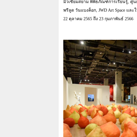
มิวเซียมสยาม พิพิธภัณฑ์การเรียนรู้, ศู
พรีลูด วันแบงค็อก,
JWD Art Space
และใน
22
ตุลาคม
2565
ถึง
23
กุมภาพันธ์
2566