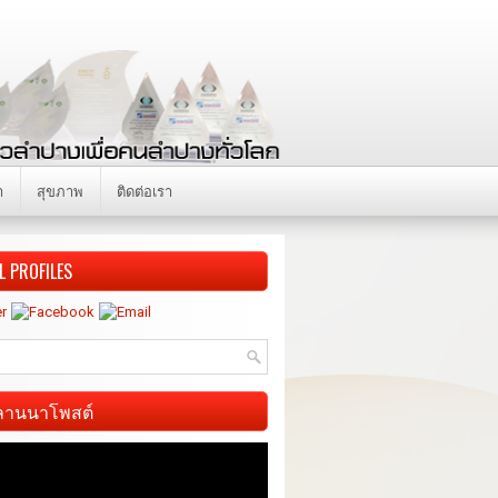
า
สุขภาพ
ติดต่อเรา
L PROFILES
ี ลานนาโพสต์