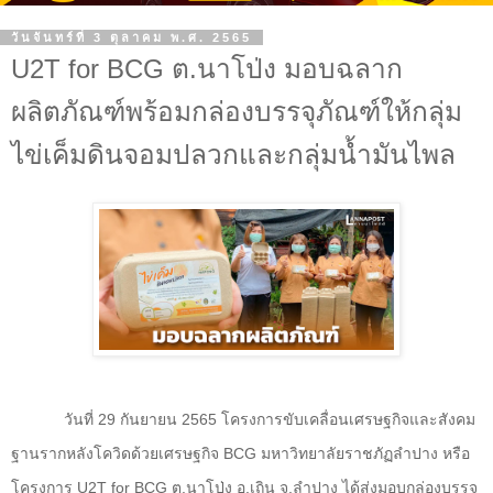
วันจันทร์ที่ 3 ตุลาคม พ.ศ. 2565
U2T for BCG ต.นาโป่ง มอบฉลาก
ผลิตภัณฑ์พร้อมกล่องบรรจุภัณฑ์ให้กลุ่ม
ไข่เค็มดินจอมปลวกและกลุ่มน้ำมันไพล
วันที่
29
กันยายน
2565
โครงการขับเคลื่อนเศรษฐกิจและสังคม
ฐานรากหลังโควิดด้วยเศรษฐกิจ
BCG
มหาวิทยาลัยราชภัฏลำปาง หรือ
โครงการ
U2T for BCG
ต.นาโป่ง อ.เถิน จ.ลำปาง ได้ส่งมอบกล่องบรรจุ