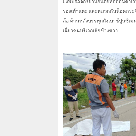
ยังพบรถจักรยานยนต์ยี่ห้อฮอนด้าเว
รองเท้าแตะ และหมวกกันน็อคกระจ
ล้อ ด้านหลังบรรทุกถังเบาซ์ปูนซิเม
เฉี่ยวชนบริเวณล้อข้างขวา