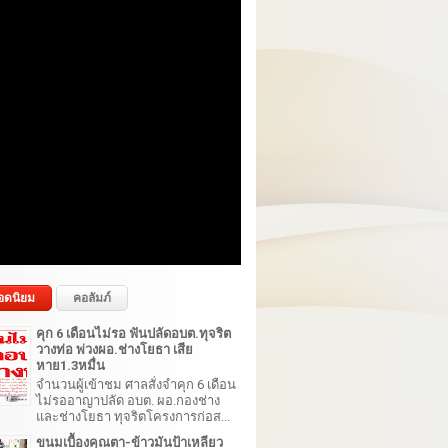
อดนิยม
คอลัมภ์
คุก 6 เดือนไม่รอ ฟันปลัดอบต.ทุจริต
วางท่อ พ่วงผอ.ช่างโยธา เสีย
หาย1.3หมื่น
จำนวนผู้เข้าชม ศาลสั่งจำคุก 6 เดือน
ไม่รออาญาปลัด อบต. ผอ.กองช่าง
และช่างโยธา ทุจริตโครงการก่อส...
ขนมเบื้องคุณตา-ข้าวมันป้าเหลียว