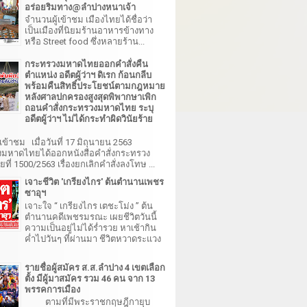
อร่อยริมทาง@ลำปางหนาเจ้า
จำนวนผู้เข้าชม เมืองไทยได้ชื่อว่า
เป็นเมืองที่นิยมร้านอาหารข้างทาง
หรือ Street food ซึ่งหลายร้าน...
กระทรวงมหาดไทยออกคำสั่งคืน
ตำแหน่ง อดีตผู้ว่าฯ ดิเรก ก้อนกลีบ
พร้อมคืนสิทธิ์ประโยชน์ตามกฎหมาย
หลังศาลปกครองสูงสุดพิพากษาเพิก
ถอนคำสั่งกระทรวงมหาดไทย ระบุ
อดีตผู้ว่าฯ ไม่ได้กระทำผิดวินัยร้าย
เข้าชม เมื่อวันที่ 17 มิถุนายน 2563
มหาดไทยได้ออกหนังสือคำสั่งกระทรวง
ี่ 1500/2563 เรื่องยกเลิกคำสั่งลงโทษ ...
เจาะชีวิต 'เกรียงไกร' ต้นตำนานเพชร
ซาอุฯ
เจาะใจ “ เกรียงไกร เตชะโม่ง ” ต้น
ตำนานคดีเพชรมรณะ เผยชีวิตวันนี้
ความเป็นอยู่ไม่ได้ร่ำรวย หาเช้ากิน
ค่ำไปวันๆ ที่ผ่านมา ชีวิตหวาดระแวง
รายชื่อผู้สมัคร ส.ส.ลำปาง 4 เขตเลือก
ตั้ง มีผู้มาสมัคร รวม 46 คน จาก 13
พรรคการเมือง
ตามที่มีพระราชกฤษฎีกายุบ