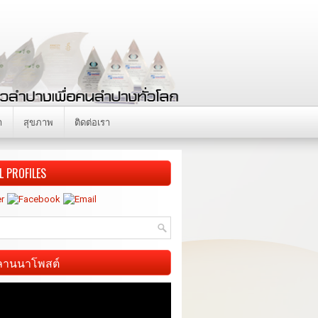
า
สุขภาพ
ติดต่อเรา
L PROFILES
ี ลานนาโพสต์