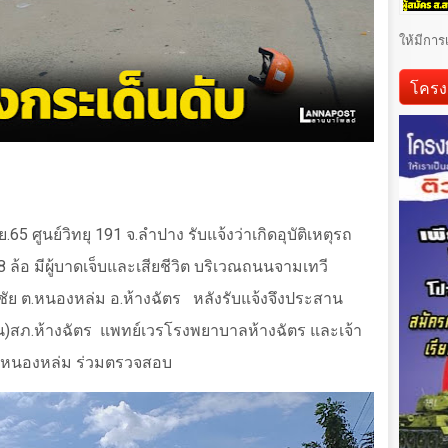
ให้มีการ
โครง
ย.
65
ศูนย์วิทยุ
191
จ.ลำปาง รับแจ้งว่าเกิดอุบัติเหตุรถ
8
ล้อ มีผู้บาดเจ็บและเสียชีวิต บริเวณถนนจามเทวี
ิชัย ต.หนองหล่ม อ.ห้างฉัตร
หลังรับแจ้งจึงประสาน
)สภ.ห้างฉัตร
แพทย์เวรโรงพยาบาลห้างฉัตร และเจ้า
บต.หนองหล่ม ร่วมตรวจสอบ