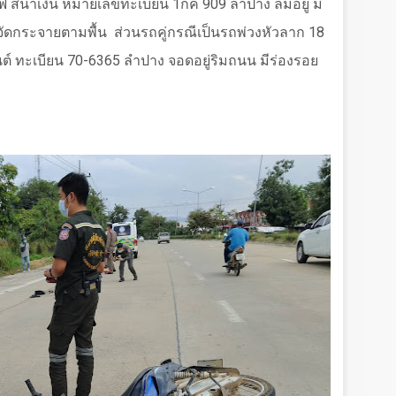
ฟ สีน้ำเงิน หมายเลขทะเบียน
1
กค
909
ลำปาง ล้มอยู่ มี
ัดกระจายตามพื้น
ส่วนรถคู่กรณีเป็นรถพ่วงหัวลาก
18
นต์ ทะเบียน
70-6365
ลำปาง จอดอยู่ริมถนน มีร่องรอย