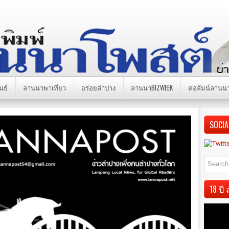
นธ์
ลานนาพาเที่ยว
อร่อยลำปาง
ลานนาBIZWEEK
คอลัมน์ลานน
SOCIA
18 ป