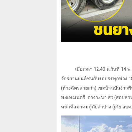
เมื่อเวลา
12.40
น.วันที่
14
พ.
จักรยานยนต์ชนกับรถบรรทุกพ่วง
1
(ห้างฉัตรสายเก่า) เขตบ้านปันง้าวพ
พ.ต.ท.มนตรี
ดวงวะนา สว.(สอบสวน
หน้าที่สมาคมกู้ภัยลำปาง กู้ภัย อ