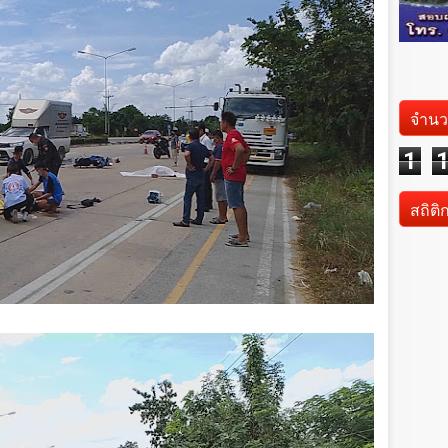
จำนว
1
สถิติ