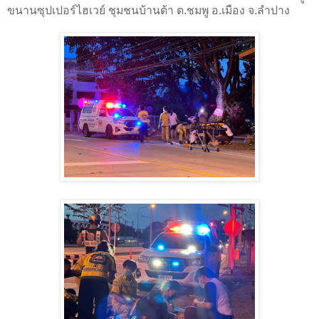
ขนานซุปเปอร์ไฮเวย์ ชุมชนบ้านต้า ต.ชมพู อ.เมือง จ.ลำปาง