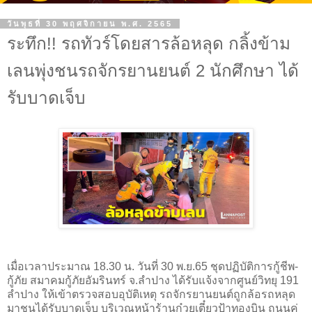
วันพุธที่ 30 พฤศจิกายน พ.ศ. 2565
ระทึก!! รถทัวร์โดยสารล้อหลุด กลิ้งข้าม
เลนพุ่งชนรถจักรยานยนต์ 2 นักศึกษา ได้
รับบาดเจ็บ
เมื่อเวลาประมาณ 18.30 น. วันที่ 30 พ.ย.65 ชุดปฏิบัติการกู้ชีพ-
กู้ภัย สมาคมกู้ภัยอัมรินทร์ จ.ลำปาง ได้รับแจ้งจากศูนย์วิทยุ 191
ลำปาง ให้เข้าตรวจสอบอุบัติเหตุ รถจักรยานยนต์ถูกล้อรถหลุด
มาชนได้รับบาดเจ็บ บริเวณหน้าร้านก๋วยเตี๋ยวป้าทองบิน ถนนคู่