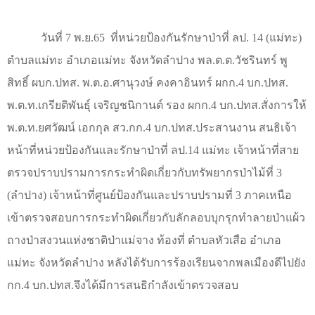
วันที่ 7 พ.ย.
65
ที่หน่วยป้องกันรักษาป่าที่ ลป. 14 (แม่ทะ)
ตำบลแม่ทะ อำเภอแม่ทะ จังหวัดลำปาง พล.ต.ต.วัชรินทร์ พู
สิทธิ์ ผบก.ปทส. พ.ต.อ.ศานุวงษ์ คงคาอินทร์ ผกก.4 บก.ปทส.
พ.ต.ท.เกรียติพันธุ์ เจริญชนิกานต์ รอง ผกก.4 บก.ปทส.สั่งการให้
พ.ต.ท.ยศวัฒน์ เอกกุล สว.กก.4 บก.ปทส.ประสานงาน สนธิเจ้า
หน้าที่หน่วยป้องกันและรักษาป่าที่ ลป.14 แม่ทะ เจ้าหน้าที่สาย
ตรวจปราบปรามการกระทำผิดเกี่ยวกับทรัพยากรป่าไม้ที่ 3
(ลำปาง) เจ้าหน้าที่ศูนย์ป้องกันและปราบปรามที่ 3 ภาคเหนือ
เข้าตรวจสอบการกระทำผิดเกี่ยวกับลักลอบบุกรุกทำลายป่าแผ้ว
ถางป่าสงวนแห่งชาติป่าแม่จาง ท้องที่ ตำบลหัวเสือ อำเภอ
แม่ทะ จังหวัดลำปาง หลังได้รับการร้องเรียนจากพลเมืองดีไปยัง
กก.4 บก.ปทส.จึงได้มีการสนธิกำลังเข้าตรวจสอบ