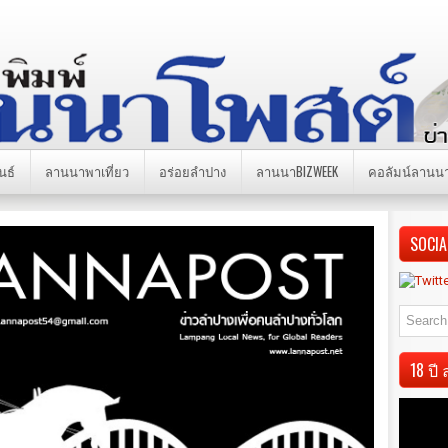
นธ์
ลานนาพาเที่ยว
อร่อยลำปาง
ลานนาBIZWEEK
คอลัมน์ลานน
SOCIA
18 ป