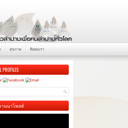
า
สุขภาพ
ติดต่อเรา
L PROFILES
ี ลานนาโพสต์