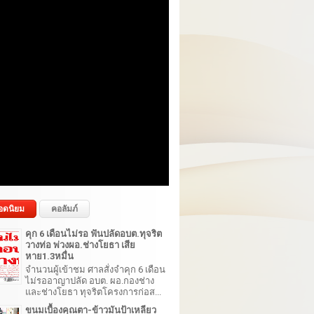
อดนิยม
คอลัมภ์
คุก 6 เดือนไม่รอ ฟันปลัดอบต.ทุจริต
วางท่อ พ่วงผอ.ช่างโยธา เสีย
หาย1.3หมื่น
จำนวนผู้เข้าชม ศาลสั่งจำคุก 6 เดือน
ไม่รออาญาปลัด อบต. ผอ.กองช่าง
และช่างโยธา ทุจริตโครงการก่อส...
ขนมเบื้องคุณตา-ข้าวมันป้าเหลียว