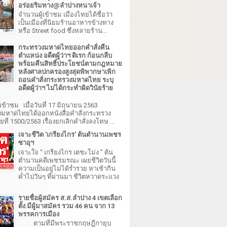
อร่อยริมทาง@ลำปางหนาเจ้า
จำนวนผู้เข้าชม เมืองไทยได้ชื่อว่า
เป็นเมืองที่นิยมร้านอาหารข้างทาง
หรือ Street food ซึ่งหลายร้าน...
กระทรวงมหาดไทยออกคำสั่งคืน
ตำแหน่ง อดีตผู้ว่าฯ ดิเรก ก้อนกลีบ
พร้อมคืนสิทธิ์ประโยชน์ตามกฎหมาย
หลังศาลปกครองสูงสุดพิพากษาเพิก
ถอนคำสั่งกระทรวงมหาดไทย ระบุ
อดีตผู้ว่าฯ ไม่ได้กระทำผิดวินัยร้าย
เข้าชม เมื่อวันที่ 17 มิถุนายน 2563
มหาดไทยได้ออกหนังสือคำสั่งกระทรวง
ี่ 1500/2563 เรื่องยกเลิกคำสั่งลงโทษ ...
เจาะชีวิต 'เกรียงไกร' ต้นตำนานเพชร
ซาอุฯ
เจาะใจ “ เกรียงไกร เตชะโม่ง ” ต้น
ตำนานคดีเพชรมรณะ เผยชีวิตวันนี้
ความเป็นอยู่ไม่ได้ร่ำรวย หาเช้ากิน
ค่ำไปวันๆ ที่ผ่านมา ชีวิตหวาดระแวง
รายชื่อผู้สมัคร ส.ส.ลำปาง 4 เขตเลือก
ตั้ง มีผู้มาสมัคร รวม 46 คน จาก 13
พรรคการเมือง
ตามที่มีพระราชกฤษฎีกายุบ