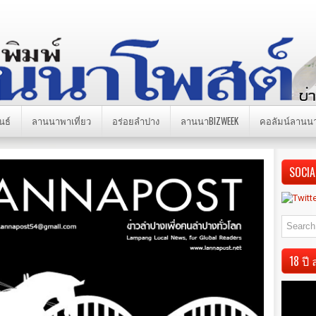
นธ์
ลานนาพาเที่ยว
อร่อยลำปาง
ลานนาBIZWEEK
คอลัมน์ลานน
SOCIA
18 ป