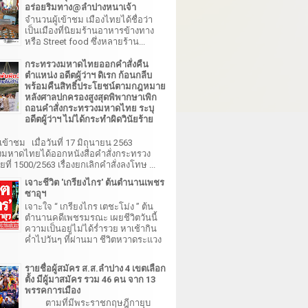
อร่อยริมทาง@ลำปางหนาเจ้า
จำนวนผู้เข้าชม เมืองไทยได้ชื่อว่า
เป็นเมืองที่นิยมร้านอาหารข้างทาง
หรือ Street food ซึ่งหลายร้าน...
กระทรวงมหาดไทยออกคำสั่งคืน
ตำแหน่ง อดีตผู้ว่าฯ ดิเรก ก้อนกลีบ
พร้อมคืนสิทธิ์ประโยชน์ตามกฎหมาย
หลังศาลปกครองสูงสุดพิพากษาเพิก
ถอนคำสั่งกระทรวงมหาดไทย ระบุ
อดีตผู้ว่าฯ ไม่ได้กระทำผิดวินัยร้าย
เข้าชม เมื่อวันที่ 17 มิถุนายน 2563
มหาดไทยได้ออกหนังสือคำสั่งกระทรวง
ี่ 1500/2563 เรื่องยกเลิกคำสั่งลงโทษ ...
เจาะชีวิต 'เกรียงไกร' ต้นตำนานเพชร
ซาอุฯ
เจาะใจ “ เกรียงไกร เตชะโม่ง ” ต้น
ตำนานคดีเพชรมรณะ เผยชีวิตวันนี้
ความเป็นอยู่ไม่ได้ร่ำรวย หาเช้ากิน
ค่ำไปวันๆ ที่ผ่านมา ชีวิตหวาดระแวง
รายชื่อผู้สมัคร ส.ส.ลำปาง 4 เขตเลือก
ตั้ง มีผู้มาสมัคร รวม 46 คน จาก 13
พรรคการเมือง
ตามที่มีพระราชกฤษฎีกายุบ