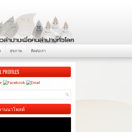
า
สุขภาพ
ติดต่อเรา
L PROFILES
ี ลานนาโพสต์