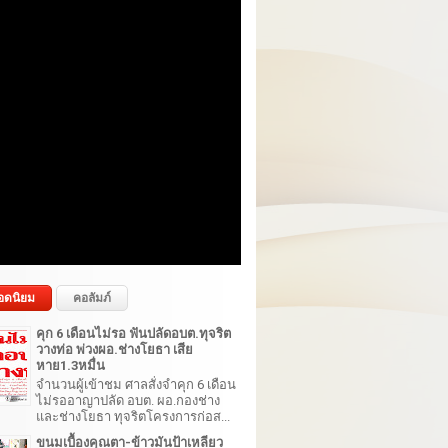
อดนิยม
คอลัมภ์
คุก 6 เดือนไม่รอ ฟันปลัดอบต.ทุจริต
วางท่อ พ่วงผอ.ช่างโยธา เสีย
หาย1.3หมื่น
จำนวนผู้เข้าชม ศาลสั่งจำคุก 6 เดือน
ไม่รออาญาปลัด อบต. ผอ.กองช่าง
และช่างโยธา ทุจริตโครงการก่อส...
ขนมเบื้องคุณตา-ข้าวมันป้าเหลียว