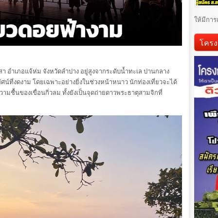
ให้มีการ
โครง
นสา อำเภอแจ้ห่ม จังหวัดลำปาง อยู่สูงจากระดับน้ำทะเล ปานกลาง
ทัศน์ที่งดงาม โดยเฉพาะอย่างยิ่งในช่วงหน้าหนาว นักท่องเที่ยวจะได้
ชื้นของเขื่อนกิ่วลม ทั้งยังเป็นจุดถ่ายดาวพระธาตุสามจิกที่