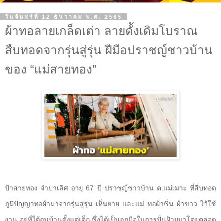
วันจันทร์ที่ 12 ธันวาคม พ.ศ. 2565
ผ้าทอลายเกล็ดเต่า ลายดั้งเดิมโบราณ
สืบทอดจากรุ่นสู่รุ่น ฝีมือปราชญ์ชาวบ้าน
ของ “แม่สายทอง”
ป้าสายทอง จำปาเลิศ อายุ 67 ปี ปราชญ์ชาวบ้าน ต.แม่เมาะ ที่สืบทอด
ภูมิปัญญาทอผ้ามาจากรุ่นสู่รุ่น เห็นยาย และแม่ ทอผ้าซิ่น ผ้าขาว ไว้ใช้
งาน อยู่ที่ใต้ถุนบ้านตั้งแต่เด็ก ซึ่งได้เป็นลูกมือในการปั่นฝ้ายมาโดยตลอด