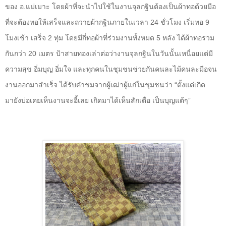
ของ อ.แม่เมาะ โดยผ้าที่จะนำไปใช้ในงานจุลกฐินต้องเป็นผ้าทอด้วยมือ
ที่จะต้องทอให้เสร็จและถวายผ้ากฐินภายในเวลา 24 ชั่วโมง เริ่มทอ 9
โมงเช้า เสร็จ 2 ทุ่ม โดยมีกี่ทอผ้าที่ร่วมงานทั้งหมด 5 หลัง ได้ผ้าทอรวม
กันกว่า 20 เมตร ป้าสายทองเล่าต่อว่างานจุลกฐินในวันนั้นเหนื่อยแต่มี
ความสุข อิ่มบุญ อิ่มใจ และทุกคนในชุมชนช่วยกันคนละไม้คนละมือจน
งานออกมาสำเร็จ ได้รับคำชมจากผู้เฒ่าผู้แก่ในชุมชนว่า “ตั้งแต่เกิด
มายังบ่อเคยเห็นงานจะอี้เลย เกิดมาได้เห็นสักเตื่อ เป็นบุญแต้ๆ”