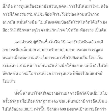
นี้ก็คือ การดูแลเรื่องอนามัยส่วนบุคคล
การไปไหนมาไหน หรือ
การมีกิจกรรมร่วมกัน จะต้องเฝ้าระวังตัวเอง สวมหน้ากาก
อนามัย
หมั่นล้างมือ
ไม่เพียงแต่จะป้องกันโรคโควิดได้แล้ว ยัง
ป้องกันได้อีกหลายๆโรค เช่น วัณโรค ไข้หวัด
ท้องร่วง เป็นต้น
และสำหรับผู้ที่ติดเชื้อโควิด-19 และรับวัคซีนแล้วจะมี
อาการเพียงเล็กน้อย สามารถรักษาตามอาการและ ควรดูแล
ตนเองเพื่อลดความเสี่ยงในการแพร่เชื้อไปยังคนอื่น โดย เว้น
ระยะห่าง สวมหน้ากากอนามัย ล้างมือให้สะอาด แต่ถ้ายังไม่ได้
ฉีดวัคซีน อาจมีโอกาสเสี่ยงอาการรุนแรง ก็ต้องไปพบแพทย์
โดยเร็ว
ทั้งนี้ ลานนาโพสต์เคยรายงานผลการฉีดวัคซีนเข็ม
3
ไป
ครั้งล่าสุด เมื่อเดือนกรกฎาคม
65
ขณะนั้นพบว่ามีการฉีดเข็ม
3
ไปได้ร้อยละ
38.71
เท่านั้น ซึ่งกลุ่ม 608 ยังขาดเป้าหมายอีกกว่า