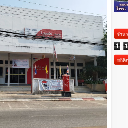
จำนว
1
สถิติ