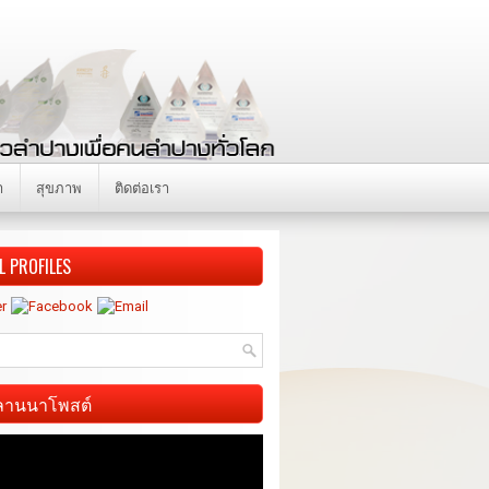
า
สุขภาพ
ติดต่อเรา
L PROFILES
ี ลานนาโพสต์