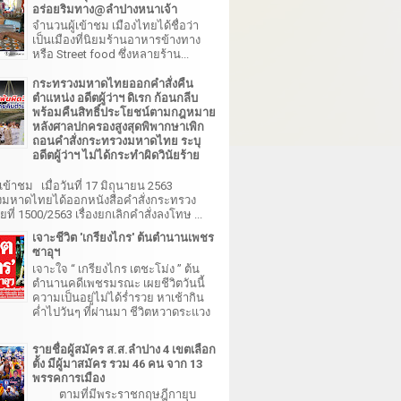
อร่อยริมทาง@ลำปางหนาเจ้า
จำนวนผู้เข้าชม เมืองไทยได้ชื่อว่า
เป็นเมืองที่นิยมร้านอาหารข้างทาง
หรือ Street food ซึ่งหลายร้าน...
กระทรวงมหาดไทยออกคำสั่งคืน
ตำแหน่ง อดีตผู้ว่าฯ ดิเรก ก้อนกลีบ
พร้อมคืนสิทธิ์ประโยชน์ตามกฎหมาย
หลังศาลปกครองสูงสุดพิพากษาเพิก
ถอนคำสั่งกระทรวงมหาดไทย ระบุ
อดีตผู้ว่าฯ ไม่ได้กระทำผิดวินัยร้าย
เข้าชม เมื่อวันที่ 17 มิถุนายน 2563
มหาดไทยได้ออกหนังสือคำสั่งกระทรวง
ี่ 1500/2563 เรื่องยกเลิกคำสั่งลงโทษ ...
เจาะชีวิต 'เกรียงไกร' ต้นตำนานเพชร
ซาอุฯ
เจาะใจ “ เกรียงไกร เตชะโม่ง ” ต้น
ตำนานคดีเพชรมรณะ เผยชีวิตวันนี้
ความเป็นอยู่ไม่ได้ร่ำรวย หาเช้ากิน
ค่ำไปวันๆ ที่ผ่านมา ชีวิตหวาดระแวง
รายชื่อผู้สมัคร ส.ส.ลำปาง 4 เขตเลือก
ตั้ง มีผู้มาสมัคร รวม 46 คน จาก 13
พรรคการเมือง
ตามที่มีพระราชกฤษฎีกายุบ