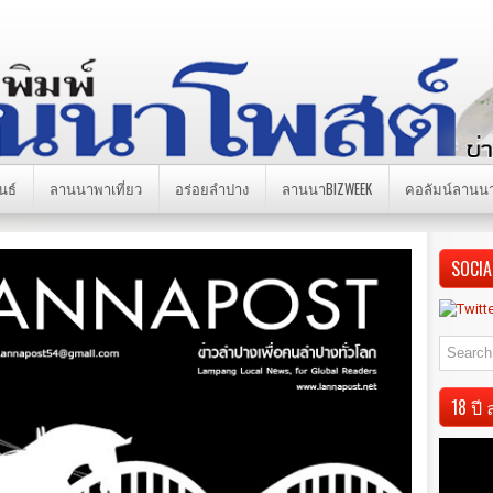
นธ์
ลานนาพาเที่ยว
อร่อยลำปาง
ลานนาBIZWEEK
คอลัมน์ลานน
SOCIA
18 ป