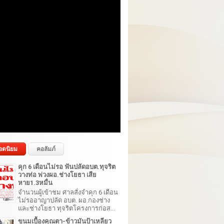
อดนิยม
คอลัมภ์
คุก 6 เดือนไม่รอ ฟันปลัดอบต.ทุจริต
วางท่อ พ่วงผอ.ช่างโยธา เสีย
หาย1.3หมื่น
จำนวนผู้เข้าชม ศาลสั่งจำคุก 6 เดือน
ไม่รออาญาปลัด อบต. ผอ.กองช่าง
และช่างโยธา ทุจริตโครงการก่อส...
ขนมเบื้องคุณตา-ข้าวมันป้าเหลียว