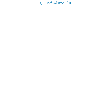
ดูเวอร์ชันสำหรับเว็บ