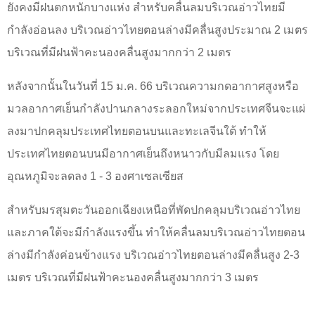
ยังคงมีฝนตกหนักบางแห่ง สำหรับคลื่นลมบริเวณอ่าวไทยมี
กำลังอ่อนลง บริเวณอ่าวไทยตอนล่างมีคลื่นสูงประมาณ 2 เมตร
บริเวณที่มีฝนฟ้าคะนองคลื่นสูงมากกว่า 2 เมตร
หลังจากนั้นในวันที่ 15 ม.ค. 66 บริเวณความกดอากาศสูงหรือ
มวลอากาศเย็นกำลังปานกลางระลอกใหม่จากประเทศจีนจะแผ่
ลงมาปกคลุมประเทศไทยตอนบนและทะเลจีนใต้ ทำให้
ประเทศไทยตอนบนมีอากาศเย็นถึงหนาวกับมีลมแรง โดย
อุณหภูมิจะลดลง 1 - 3 องศาเซลเซียส
สำหรับมรสุมตะวันออกเฉียงเหนือที่พัดปกคลุมบริเวณอ่าวไทย
และภาคใต้จะมีกำลังแรงขึ้น ทำให้คลื่นลมบริเวณอ่าวไทยตอน
ล่างมีกำลังค่อนข้างแรง บริเวณอ่าวไทยตอนล่างมีคลื่นสูง 2-3
เมตร บริเวณที่มีฝนฟ้าคะนองคลื่นสูงมากกว่า 3 เมตร