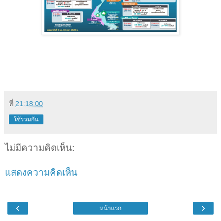
ที่
21:18:00
ใช้ร่วมกัน
ไม่มีความคิดเห็น:
แสดงความคิดเห็น
‹
›
หน้าแรก