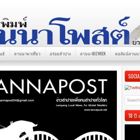
นธ์
ลานนาพาเที่ยว
อร่อยลำปาง
ลานนาBIZWEEK
คอลัมน์ลานน
SOCIA
18 ป