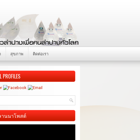
า
สุขภาพ
ติดต่อเรา
L PROFILES
ี ลานนาโพสต์