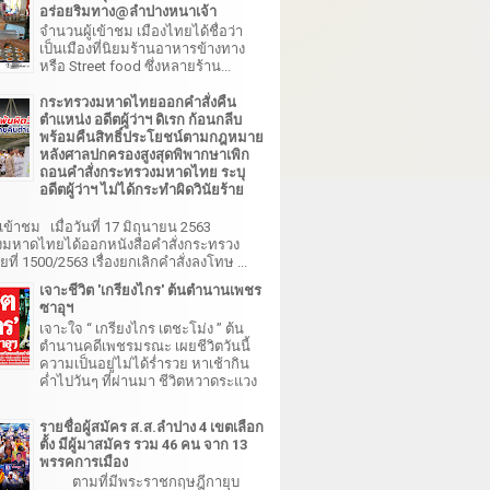
อร่อยริมทาง@ลำปางหนาเจ้า
จำนวนผู้เข้าชม เมืองไทยได้ชื่อว่า
เป็นเมืองที่นิยมร้านอาหารข้างทาง
หรือ Street food ซึ่งหลายร้าน...
กระทรวงมหาดไทยออกคำสั่งคืน
ตำแหน่ง อดีตผู้ว่าฯ ดิเรก ก้อนกลีบ
พร้อมคืนสิทธิ์ประโยชน์ตามกฎหมาย
หลังศาลปกครองสูงสุดพิพากษาเพิก
ถอนคำสั่งกระทรวงมหาดไทย ระบุ
อดีตผู้ว่าฯ ไม่ได้กระทำผิดวินัยร้าย
เข้าชม เมื่อวันที่ 17 มิถุนายน 2563
มหาดไทยได้ออกหนังสือคำสั่งกระทรวง
ี่ 1500/2563 เรื่องยกเลิกคำสั่งลงโทษ ...
เจาะชีวิต 'เกรียงไกร' ต้นตำนานเพชร
ซาอุฯ
เจาะใจ “ เกรียงไกร เตชะโม่ง ” ต้น
ตำนานคดีเพชรมรณะ เผยชีวิตวันนี้
ความเป็นอยู่ไม่ได้ร่ำรวย หาเช้ากิน
ค่ำไปวันๆ ที่ผ่านมา ชีวิตหวาดระแวง
รายชื่อผู้สมัคร ส.ส.ลำปาง 4 เขตเลือก
ตั้ง มีผู้มาสมัคร รวม 46 คน จาก 13
พรรคการเมือง
ตามที่มีพระราชกฤษฎีกายุบ