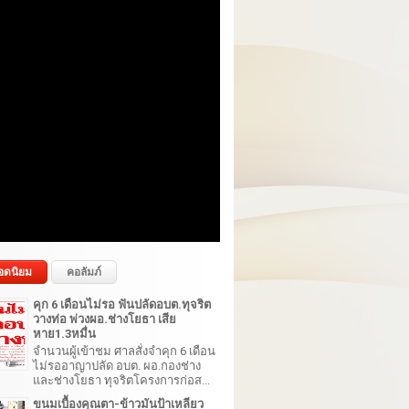
อดนิยม
คอลัมภ์
คุก 6 เดือนไม่รอ ฟันปลัดอบต.ทุจริต
วางท่อ พ่วงผอ.ช่างโยธา เสีย
หาย1.3หมื่น
จำนวนผู้เข้าชม ศาลสั่งจำคุก 6 เดือน
ไม่รออาญาปลัด อบต. ผอ.กองช่าง
และช่างโยธา ทุจริตโครงการก่อส...
ขนมเบื้องคุณตา-ข้าวมันป้าเหลียว