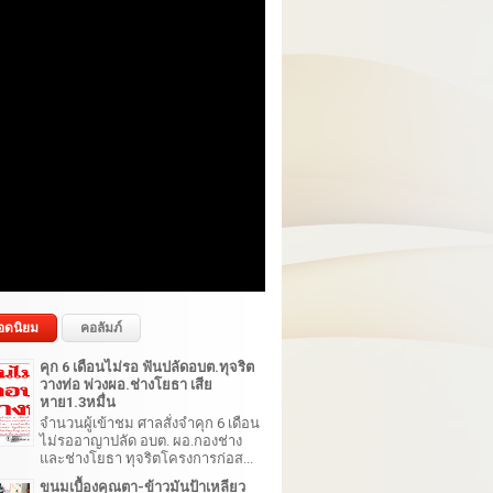
อดนิยม
คอลัมภ์
คุก 6 เดือนไม่รอ ฟันปลัดอบต.ทุจริต
วางท่อ พ่วงผอ.ช่างโยธา เสีย
หาย1.3หมื่น
จำนวนผู้เข้าชม ศาลสั่งจำคุก 6 เดือน
ไม่รออาญาปลัด อบต. ผอ.กองช่าง
และช่างโยธา ทุจริตโครงการก่อส...
ขนมเบื้องคุณตา-ข้าวมันป้าเหลียว