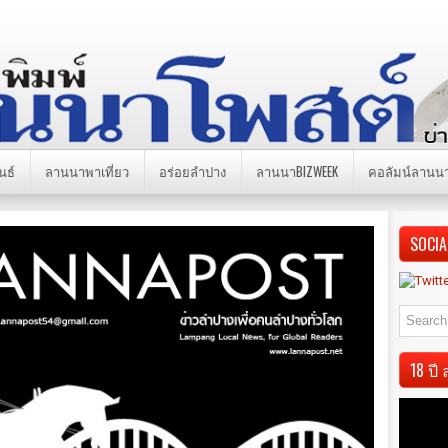
นธ์
ลานนาพาเที่ยว
อร่อยลำปาง
ลานนาBIZWEEK
คอลัมน์ลานน
SOCIA
18 ป