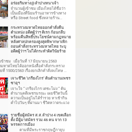
อร่อยริมทาง@ลำปางหนาเจ้า
จำนวนผู้เข้าชม เมืองไทยได้ชื่อว่า
เป็นเมืองที่นิยมร้านอาหารข้างทาง
หรือ Street food ซึ่งหลายร้าน...
กระทรวงมหาดไทยออกคำสั่งคืน
ตำแหน่ง อดีตผู้ว่าฯ ดิเรก ก้อนกลีบ
พร้อมคืนสิทธิ์ประโยชน์ตามกฎหมาย
หลังศาลปกครองสูงสุดพิพากษาเพิก
ถอนคำสั่งกระทรวงมหาดไทย ระบุ
อดีตผู้ว่าฯ ไม่ได้กระทำผิดวินัยร้าย
เข้าชม เมื่อวันที่ 17 มิถุนายน 2563
มหาดไทยได้ออกหนังสือคำสั่งกระทรวง
ี่ 1500/2563 เรื่องยกเลิกคำสั่งลงโทษ ...
เจาะชีวิต 'เกรียงไกร' ต้นตำนานเพชร
ซาอุฯ
เจาะใจ “ เกรียงไกร เตชะโม่ง ” ต้น
ตำนานคดีเพชรมรณะ เผยชีวิตวันนี้
ความเป็นอยู่ไม่ได้ร่ำรวย หาเช้ากิน
ค่ำไปวันๆ ที่ผ่านมา ชีวิตหวาดระแวง
รายชื่อผู้สมัคร ส.ส.ลำปาง 4 เขตเลือก
ตั้ง มีผู้มาสมัคร รวม 46 คน จาก 13
พรรคการเมือง
ตามที่มีพระราชกฤษฎีกายุบ