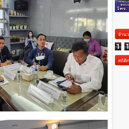
จำนว
1
สถิติ