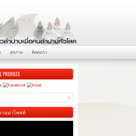
า
สุขภาพ
ติดต่อเรา
L PROFILES
ี ลานนาโพสต์