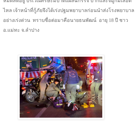
หมดสติอยู่ บริเวณศีรษะมีบาดแผลฉกรรจ์ ปากและจมูกมีเลือด
ไหล เจ้าหน้าที่กู้ภัยจึงได้เร่งปฐมพยาบาลก่อนนำส่งโรงพยาบาล
อย่างเร่งด่วน
ทราบชื่อต่อมาคือนายธนพัฒน์
อายุ 18 ปี ชาว
อ.แม่ทะ จ.ลำปาง