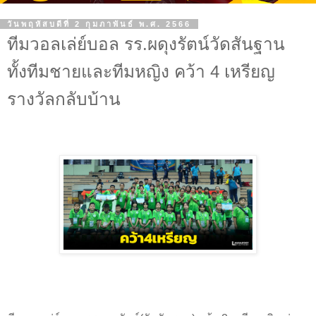
วันพฤหัสบดีที่ 2 กุมภาพันธ์ พ.ศ. 2566
ทีมวอลเล่ย์บอล รร.ผดุงรัตน์วัดสันฐาน
ทั้งทีมชายและทีมหญิง คว้า 4 เหรียญ
รางวัลกลับบ้าน