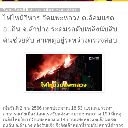
วันพฤหัสบดีที่ 2 กุมภาพันธ์ พ.ศ. 2566
ไฟไหม้วิหาร วัดแพะหลวง ต.ล้อมแรด
อ.เถิน จ.ลำปาง ระดมรถดับเพลิงนับสิบ
คันช่วยดับ สาเหตุอยู่ระหว่างตรวจสอบ
เมื่อวันที่ 2 ก.พ.2566 เวลาประมาณ 18.53 น.จนท.บรรเทา
สาธารณภัยเมืองล้อมแรดรับแจ้งจากประชาชนทาง 199 มีเหตุ
เพลิงไหม้วิหารวัดแพะหลวง ม.14 บ้านแพะหลวง ต.ล้อมแรด
อ.เถิน จ.ลำปาง หลังรับแจ้ง จึงจัดเจ้าหน้าที่ร่วมกับ สถานีตำรวจ