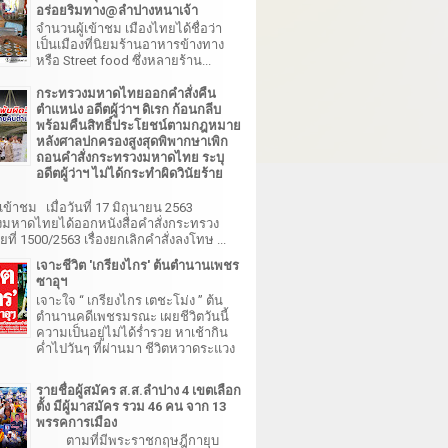
อร่อยริมทาง@ลำปางหนาเจ้า
จำนวนผู้เข้าชม เมืองไทยได้ชื่อว่า
เป็นเมืองที่นิยมร้านอาหารข้างทาง
หรือ Street food ซึ่งหลายร้าน...
กระทรวงมหาดไทยออกคำสั่งคืน
ตำแหน่ง อดีตผู้ว่าฯ ดิเรก ก้อนกลีบ
พร้อมคืนสิทธิ์ประโยชน์ตามกฎหมาย
หลังศาลปกครองสูงสุดพิพากษาเพิก
ถอนคำสั่งกระทรวงมหาดไทย ระบุ
อดีตผู้ว่าฯ ไม่ได้กระทำผิดวินัยร้าย
เข้าชม เมื่อวันที่ 17 มิถุนายน 2563
มหาดไทยได้ออกหนังสือคำสั่งกระทรวง
ี่ 1500/2563 เรื่องยกเลิกคำสั่งลงโทษ ...
เจาะชีวิต 'เกรียงไกร' ต้นตำนานเพชร
ซาอุฯ
เจาะใจ “ เกรียงไกร เตชะโม่ง ” ต้น
ตำนานคดีเพชรมรณะ เผยชีวิตวันนี้
ความเป็นอยู่ไม่ได้ร่ำรวย หาเช้ากิน
ค่ำไปวันๆ ที่ผ่านมา ชีวิตหวาดระแวง
รายชื่อผู้สมัคร ส.ส.ลำปาง 4 เขตเลือก
ตั้ง มีผู้มาสมัคร รวม 46 คน จาก 13
พรรคการเมือง
ตามที่มีพระราชกฤษฎีกายุบ