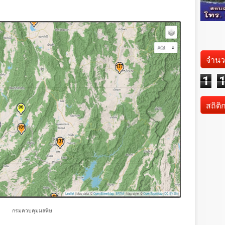
จำนว
1
สถิติ
กรมควบคุมมลพิษ