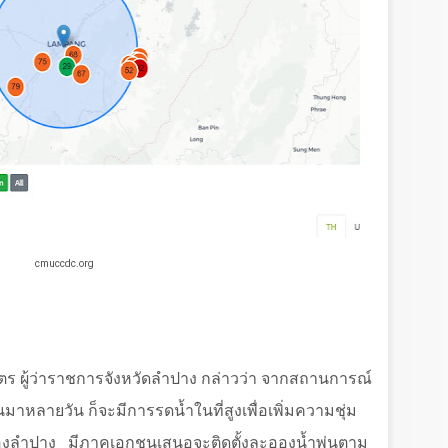
cmuccdc.org
ตร ผู้ว่าราชการจังหวัดลำปาง กล่าวว่า จากสถานการณ์
มาหลายวัน ก็จะมีการรดน้ำในที่สูงเพื่อเพิ่มความชุ่ม
ืองลำปาง
มีภาคเอกชนเสนอจะติดตั้งละอองน้ำพ่นตาม