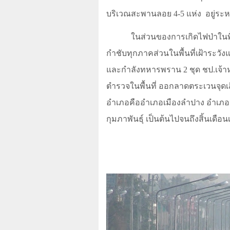
บริเวณสะพานลอย
4-5
แห่ง
อยู่ระ
ในส่วนของการเกิดไฟป่าในพ
กำชับทุกภาคส่วนในพื้นที่เฝ้าระวังแ
และกำลังทหารพราน 2 ชุด ชป.เจ้าห
ตำรวจในพื้นที่ ออกลาดตระเวนจุดเส
อำเภอคืออำเภอเมืองลำปาง อำเภอ
กุมภาพันธุ์ เป็นต้นไปจนถึงสิ้นเดื