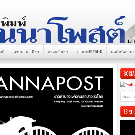
นธ์
ลานนาพาเที่ยว
อร่อยลำปาง
ลานนาBIZWEEK
คอลัมน์ลานน
SOCIA
18 ป