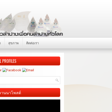
า
สุขภาพ
ติดต่อเรา
L PROFILES
ี ลานนาโพสต์