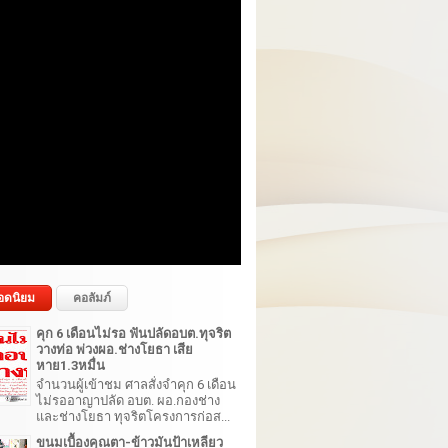
อดนิยม
คอลัมภ์
คุก 6 เดือนไม่รอ ฟันปลัดอบต.ทุจริต
วางท่อ พ่วงผอ.ช่างโยธา เสีย
หาย1.3หมื่น
จำนวนผู้เข้าชม ศาลสั่งจำคุก 6 เดือน
ไม่รออาญาปลัด อบต. ผอ.กองช่าง
และช่างโยธา ทุจริตโครงการก่อส...
ขนมเบื้องคุณตา-ข้าวมันป้าเหลียว