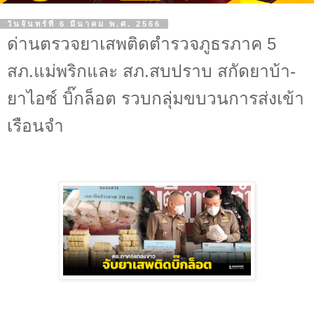
วันจันทร์ที่ 6 มีนาคม พ.ศ. 2566
ด่านตรวจยาเสพติดตำรวจภูธรภาค 5
สภ.แม่พริกและ สภ.สบปราบ สกัดยาบ้า-
ยาไอซ์ บิ๊กล็อต รวบกลุ่มขบวนการส่งเข้า
เรือนจำ