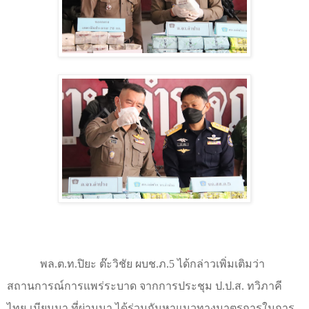
พล.ต.ท.ปิยะ ต๊ะวิชัย ผบช.ภ.5 ได้กล่าวเพิ่มเติมว่า
สถานการณ์การแพร่ระบาด จากการประชุม ป.ป.ส. ทวิภาคี
ไทย-เมียนมา ที่ผ่านมา ได้ร่วมกันหาแนวทางมาตรการในการ