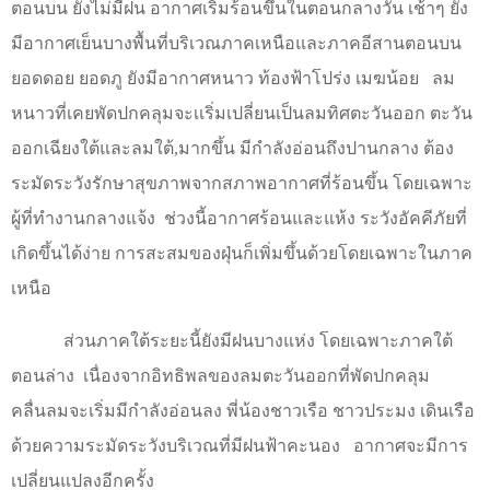
ตอนบน ยังไม่มีฝน อากาศเริ่มร้อนขึ้นในตอนกลางวัน เช้าๆ ยัง
มีอากาศเย็นบางพื้นที่บริเวณภาคเหนือและภาคอีสานตอนบน
ยอดดอย ยอดภู ยังมีอากาศหนาว ท้องฟ้าโปร่ง เมฆน้อย
ลม
หนาวที่เคยพัดปกคลุมจะเเริ่มเปลี่ยนเป็นลมทิศตะวันออก ตะวัน
ออกเฉียงใต้และลมใต้
,
มากขึ้น มีกำลังอ่อนถึงปานกลาง ต้อง
ระมัดระวังรักษาสุขภาพจากสภาพอากาศที่ร้อนขึ้น โดยเฉพาะ
ผู้ที่ทำงานกลางแจ้ง
ช่วงนี้อากาศร้อนและแห้ง ระวังอัคคีภัยที่
เกิดขึ้นได้ง่าย การสะสมของฝุ่นก็เพิ่มขึ้นด้วยโดยเฉพาะในภาค
เหนือ
ส่วนภาคใต้ระยะนี้ยังมีฝนบางแห่ง โดยเฉพาะภาคใต้
ตอนล่าง
เนื่องจากอิทธิพลของลมตะวันออกที่พัดปกคลุม
คลื่นลมจะเริ่มมีกำลังอ่อนลง พี่น้องชาวเรือ ชาวประมง เดินเรือ
ด้วยความระมัดระวังบริเวณที่มีฝนฟ้าคะนอง
อากาศจะมีการ
เปลี่ยนแปลงอีกครั้ง