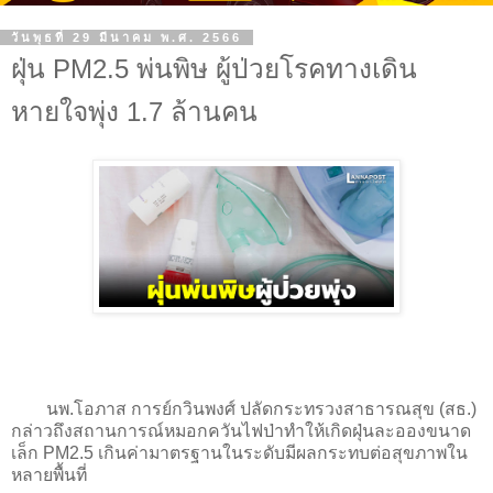
วันพุธที่ 29 มีนาคม พ.ศ. 2566
ฝุ่น PM2.5 พ่นพิษ ผู้ป่วยโรคทางเดิน
หายใจพุ่ง 1.7 ล้านคน
นพ.โอภาส การย์กวินพงศ์ ปลัดกระทรวงสาธารณสุข (สธ.)
กล่าวถึงสถานการณ์หมอกควันไฟป่าทำให้เกิดฝุ่นละอองขนาด
เล็ก PM2.5 เกินค่ามาตรฐานในระดับมีผลกระทบต่อสุขภาพใน
หลายพื้นที่