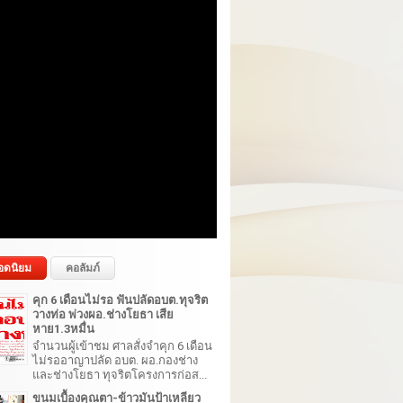
อดนิยม
คอลัมภ์
คุก 6 เดือนไม่รอ ฟันปลัดอบต.ทุจริต
วางท่อ พ่วงผอ.ช่างโยธา เสีย
หาย1.3หมื่น
จำนวนผู้เข้าชม ศาลสั่งจำคุก 6 เดือน
ไม่รออาญาปลัด อบต. ผอ.กองช่าง
และช่างโยธา ทุจริตโครงการก่อส...
ขนมเบื้องคุณตา-ข้าวมันป้าเหลียว