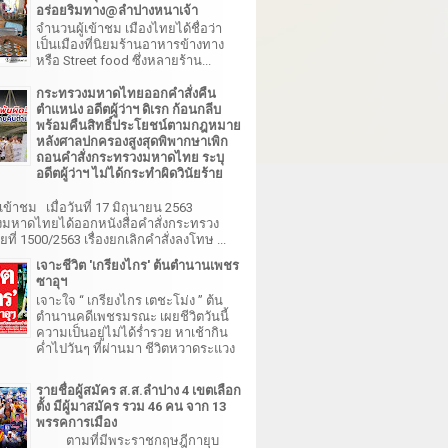
อร่อยริมทาง@ลำปางหนาเจ้า
จำนวนผู้เข้าชม เมืองไทยได้ชื่อว่า
เป็นเมืองที่นิยมร้านอาหารข้างทาง
หรือ Street food ซึ่งหลายร้าน...
กระทรวงมหาดไทยออกคำสั่งคืน
ตำแหน่ง อดีตผู้ว่าฯ ดิเรก ก้อนกลีบ
พร้อมคืนสิทธิ์ประโยชน์ตามกฎหมาย
หลังศาลปกครองสูงสุดพิพากษาเพิก
ถอนคำสั่งกระทรวงมหาดไทย ระบุ
อดีตผู้ว่าฯ ไม่ได้กระทำผิดวินัยร้าย
เข้าชม เมื่อวันที่ 17 มิถุนายน 2563
มหาดไทยได้ออกหนังสือคำสั่งกระทรวง
ี่ 1500/2563 เรื่องยกเลิกคำสั่งลงโทษ ...
เจาะชีวิต 'เกรียงไกร' ต้นตำนานเพชร
ซาอุฯ
เจาะใจ “ เกรียงไกร เตชะโม่ง ” ต้น
ตำนานคดีเพชรมรณะ เผยชีวิตวันนี้
ความเป็นอยู่ไม่ได้ร่ำรวย หาเช้ากิน
ค่ำไปวันๆ ที่ผ่านมา ชีวิตหวาดระแวง
รายชื่อผู้สมัคร ส.ส.ลำปาง 4 เขตเลือก
ตั้ง มีผู้มาสมัคร รวม 46 คน จาก 13
พรรคการเมือง
ตามที่มีพระราชกฤษฎีกายุบ