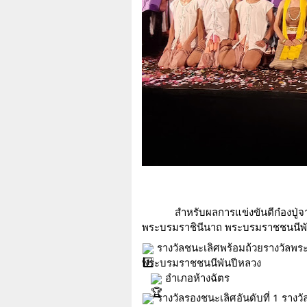
สำหรับผลการแข่งขันตีก๋องปู่จ
พระบรมราชินีนาถ พระบรมราชชนนีพันป
 รางวัลชนะเลิศพร้อมถ้วยรางวัลพระ
พระบรมราชชนนีพันปีหลวง
 อำเภอห้างฉัตร
 รางวัลรองชนะเลิศอันดับที่ 1 รางว