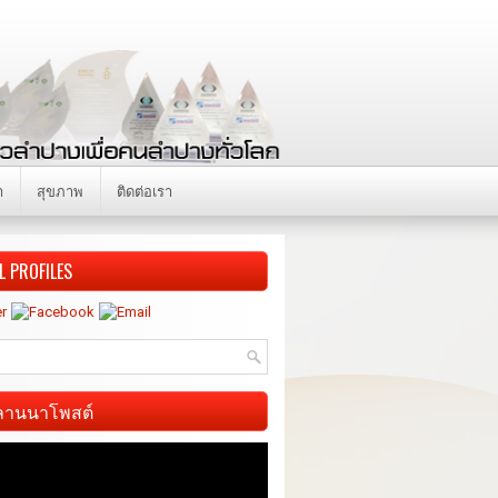
า
สุขภาพ
ติดต่อเรา
L PROFILES
ี ลานนาโพสต์