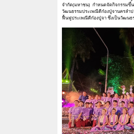
จำกัด(มหาชน)  กำหนดจัดกิจกรรมขึ้น 
วัฒนธรรมประเพณีตีก๋องปู่จานครลำปาง
ฟื้นฟูประเพณีตีก๋องปู่จา ซึ่งเป็นวัฒนธ