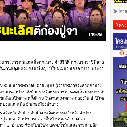
ให้มีการ
โครง
้วยพระราชทานสมเด็จพระนางเจ้าสิริกิติ์ พระบรมราชินีนาถ 
 ในงานสลุงหลวง กลองใหญ่  ปีใหม่เมือง นครลำปาง  ประจำ
7.00 น.นายชัชวาลย์ ฉายะบุตร ผู้ว่าราชการจังหวัดลำปาง 
ปู่จานครลำปาง  ชิงถ้วยรางวัลพระราชทานสมเด็จพระนางเจ้า
ชนนีพันปีหลวง ครั้งที่ 19 ในงานสลุงหลวง กลองใหญ่  ปีใหม่
ัดปงสนุกเหนือ อำเภอเมืองลำปาง
รมจังหวัดลำปาง สำนักงานวัฒนธรรมจังหวัดลำปาง 
งปู่จาและศิลปะการแสดงพื้นบ้านนครลำปาง  สภา
จา 13  อำเภอ ร่วมกับบริษัท ปตท.น้ำมันและการค้าปลีก  