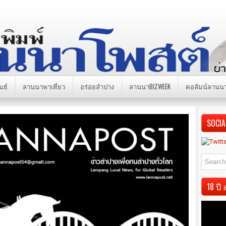
นธ์
ลานนาพาเที่ยว
อร่อยลำปาง
ลานนาBIZWEEK
คอลัมน์ลานน
SOCIA
18 ป