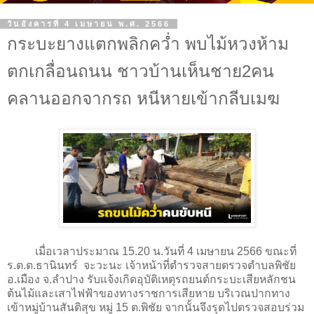
วันอังคารที่ 4 เมษายน พ.ศ. 2566
กระบะยางแตกพลิกคว่ำ พบไม้หวงห้าม
ตกเกลื่อนถนน ชาวบ้านเห็นชาย2คน
คลานออกจากรถ หนีหายเข้ากลีบเมฆ
เมื่อเวลาประมาณ 15.20 น.วันที่ 4 เมษายน 2566 ขณะที่
ร.ต.ต.ธานินทร์ จะวะนะ เจ้าหน้าที่ตำรวจสายตรวจตำบลพิชัย
อ.เมือง จ.ลำปาง รับแจ้งเกิดอุบัติเหตุรถยนต์กระบะเสียหลักชน
ต้นไม้และเสาไฟฟ้าของทางราชการเสียหาย บริเวณปากทาง
เข้าหมู่บ้านสันติสุข หมู่ 15 ต.พิชัย จากนั้นจึงรุดไปตรวจสอบร่วม