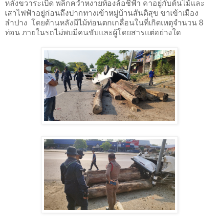
หลังขวาระเบิด พลิกคว่ำหงายท้องล้อชี้ฟ้า คาอยู่กับต้นไม้และ
เสาไฟฟ้าอยู่ก่อนถึงปากทางเข้าหมู่บ้านสันติสุข ขาเข้าเมือง
ลำปาง โดยด้านหลังมีไม้ท่อนตกเกลื่อนในที่เกิดเหตุจำนวน 8
ท่อน ภายในรถไม่พบมีคนขับและผู้โดยสารแต่อย่างใด