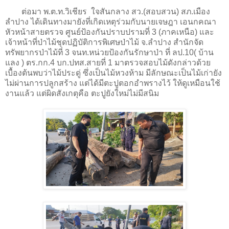
ต่อมา พ.ต.ท.วิเชียร ใจสันกลาง สว.(สอบสวน) สภ.เมือง
ลำปาง ได้เดินทางมายังที่เกิดเหตุร่วมกับนายเจษฎา เอนกคณา
หัวหน้าสายตรวจ ศูนย์ป้องกันปราบปรามที่ 3 (ภาคเหนือ) และ
เจ้าหน้าที่ป่าไม้ชุดปฏิบัติการพิเศษป่าไม้ จ.ลำปาง สำนักจัด
ทรัพยากรป่าไม้ที่ 3 จนท.หน่วยป้องกันรักษาป่า ที่ ลป.10( บ้าน
แลง ) ตร.กก.4 บก.ปทส.สายที่ 1 มาตรวจสอบไม้ดังกล่าวด้วย
เบื้องต้นพบว่าไม้ประดู่ ซึ่งเป็นไม้หวงห้าม มีลักษณะเป็นไม้เก่ายัง
ไม่ผ่านการปลูกสร้าง แต่ได้มีตะปูตอกอำพรางไว้ ให้ดูเหมือนใช้
งานแล้ว แต่ผิดสังเกตุคือ ตะปูยังใหม่ไม่มีสนิม