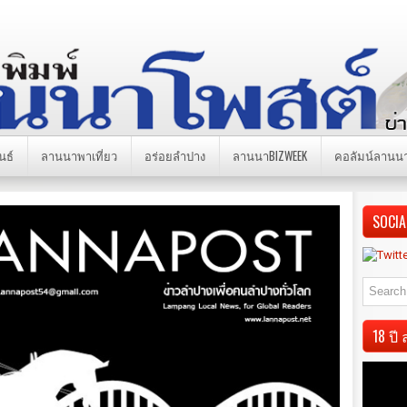
นธ์
ลานนาพาเที่ยว
อร่อยลำปาง
ลานนาBIZWEEK
คอลัมน์ลานน
SOCIA
18 ป