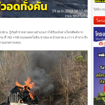
ให้มีการ
โครง
0 น. กู้ภัยตำรวจทางหลวงอำเภองาวได้รับแจ้งทางโทรศัพท์จาก
กม.ที่ 762 +100 ถนนพหลโยธิน ขาล่อง ต.บ้านหวด อ.งาว จ.ลำปาง จึง
พร้าวออกตรวจสอบ