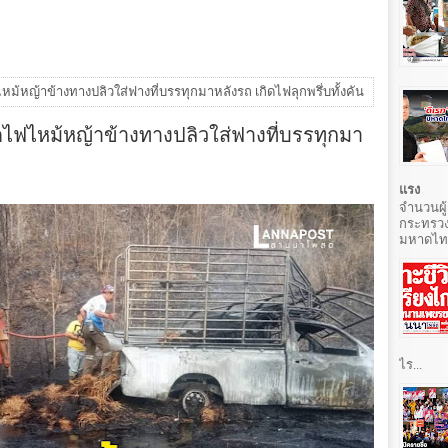
ไหม้หญ้าข้างทางปลิวใส่ฟางที่บรรทุกมาหลังรถ เกิดไฟลุกพรึ่บทั้งคัน
็ดไฟไหม้หญ้าข้างทางปลิวใส่ฟางที่บรรทุกมา
แรง
จำนวนผู้
กระทรวง
มหาดไทยท
ไร...