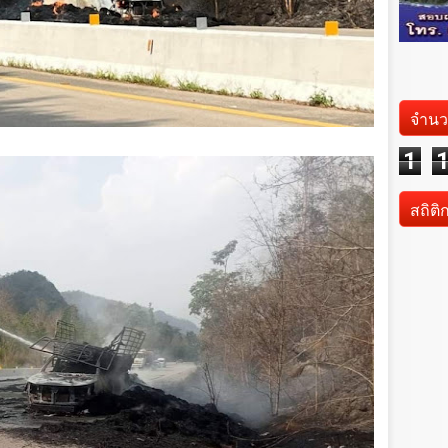
จำนว
1
สถิติ