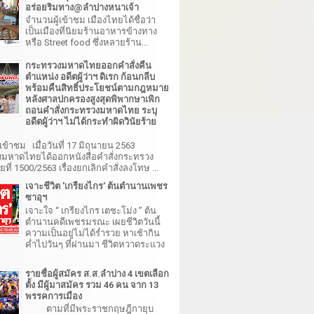
อร่อยริมทาง@ลำปางหนาเจ้า
จำนวนผู้เข้าชม เมืองไทยได้ชื่อว่า
เป็นเมืองที่นิยมร้านอาหารข้างทาง
หรือ Street food ซึ่งหลายร้าน...
กระทรวงมหาดไทยออกคำสั่งคืน
ตำแหน่ง อดีตผู้ว่าฯ ดิเรก ก้อนกลีบ
พร้อมคืนสิทธิ์ประโยชน์ตามกฎหมาย
หลังศาลปกครองสูงสุดพิพากษาเพิก
ถอนคำสั่งกระทรวงมหาดไทย ระบุ
อดีตผู้ว่าฯ ไม่ได้กระทำผิดวินัยร้าย
เข้าชม เมื่อวันที่ 17 มิถุนายน 2563
มหาดไทยได้ออกหนังสือคำสั่งกระทรวง
ี่ 1500/2563 เรื่องยกเลิกคำสั่งลงโทษ ...
เจาะชีวิต 'เกรียงไกร' ต้นตำนานเพชร
ซาอุฯ
เจาะใจ “ เกรียงไกร เตชะโม่ง ” ต้น
ตำนานคดีเพชรมรณะ เผยชีวิตวันนี้
ความเป็นอยู่ไม่ได้ร่ำรวย หาเช้ากิน
ค่ำไปวันๆ ที่ผ่านมา ชีวิตหวาดระแวง
รายชื่อผู้สมัคร ส.ส.ลำปาง 4 เขตเลือก
ตั้ง มีผู้มาสมัคร รวม 46 คน จาก 13
พรรคการเมือง
ตามที่มีพระราชกฤษฎีกายุบ