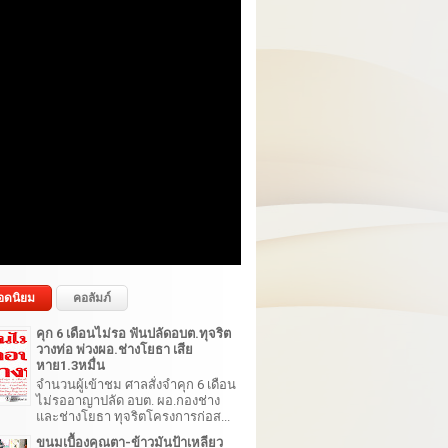
อดนิยม
คอลัมภ์
คุก 6 เดือนไม่รอ ฟันปลัดอบต.ทุจริต
วางท่อ พ่วงผอ.ช่างโยธา เสีย
หาย1.3หมื่น
จำนวนผู้เข้าชม ศาลสั่งจำคุก 6 เดือน
ไม่รออาญาปลัด อบต. ผอ.กองช่าง
และช่างโยธา ทุจริตโครงการก่อส...
ขนมเบื้องคุณตา-ข้าวมันป้าเหลียว