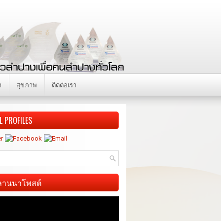
า
สุขภาพ
ติดต่อเรา
L PROFILES
ี ลานนาโพสต์