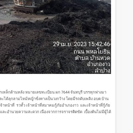
หล็กด้านหลัง หมายเลขทะเบียน ผก 7644 จันทบุรี บรรทุกฟางมา
และได้ลุกลามไหม้หญ้าข้่งทางเป็นวงกว้าง โดยมีรถดับเพลิง อบต.บ้าน
น้าที่ รวทั้ว เจ้าหน้าที่สมาคมกู้ภัยอำเภองาว และเจ้าหน้าที่กู้ภัย
ละอำนวยความสะดวก เนื่องจากการจราจรติดขัด เบื้องต้นไม่มีผู้ได้