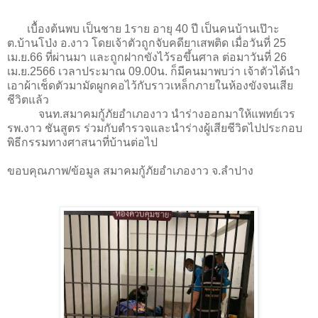
เบื้องต้นพบ เป็นชาย 1ราย อายุ 40 ปี เป็นคนบ้านเป๊าะ
ต.บ้านโป่ง อ.งาว โดยเจ้าตัวถูกจับคดียาเสพติด เมื่อวันที่ 25
เม.ย.66 ที่ผ่านมา และถูกฝากขังไว้รอขึ้นศาล ต่อมาวันที่ 26
เม.ย.2566 เวลาประมาณ 09.00น. ก็มีคนมาพบว่า เจ้าตัวได้นำ
เอาผ้าเช็ดตัวมามัดผูกคอไว้กับราวเหล็กภายในห้องขังจนเสีย
ชีวิตแล้ว
จนท.สมาคมกู้ภัยอำเภองาว นำร่างออกมาให้แพทย์เวร
รพ.งาว ชันสูตร ร่วมกับตำรวจและนำร่างผู้เสียชีวิตไปประกอบ
พิธีกรรมทางศาสนาที่บ้านต่อไป
ขอบคุณภาพ/ข้อมูล สมาคมกู้ภัยอำเภองาว จ.ลำปาง