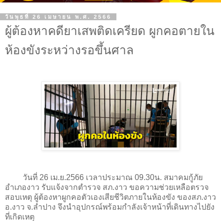
วันพุธที่ 26 เมษายน พ.ศ. 2566
ผู้ต้องหาคดียาเสพติดเครียด ผูกคอตายใน
ห้องขังระหว่างรอขึ้นศาล
วันที่ 26 เม.ย.2566 เวลาประมาณ 09.30น. สมาคมกู้ภัย
อำเภองาว รับแจ้งจากตำรวจ สภ.งาว ขอความช่วยเหลือตรวจ
สอบเหตุ ผู้ต้องหาผูกคอตัวเองเสียชีวิตภายในห้องขัง ของสภ.งาว
อ.งาว จ.ลำปาง จึงนำอุปกรณ์พร้อมกำลังเจ้าหน้าที่เดินทางไปยัง
ที่เกิดเหตุ