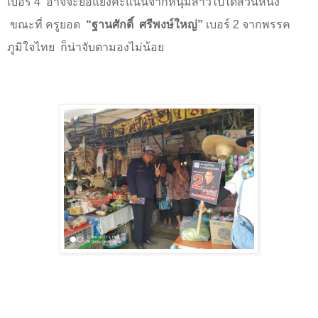
เบอร์
4
อาจจะยื้อแย่งคะแนนจากหนุ่มสาวไปได้ส่วนหนึ่ง
ขณะที่ ครูยอด
“
ฐานศักดิ์
ศรีพงษ์ใหญ่
”
เบอร์
2
จากพรรค
ภูมิใจไทย
ก็น่าจับตามองไม่น้อย