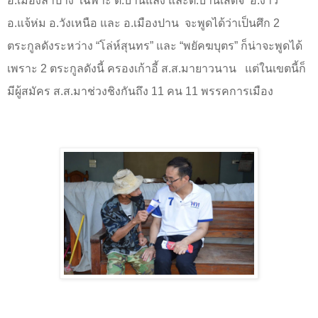
อ.เมืองลำปาง
เฉพาะ ต.บ้านแลง และต.บ้านเสด็จ
อ.งาว
อ.แจ้ห่ม อ.วังเหนือ และ อ.เมืองปาน
จะพูดได้ว่าเป็นศึก
2
ตระกูลดังระหว่าง “โล่ห์สุนทร” และ “พยัคฆบุตร” ก็น่าจะพูดได้
เพราะ
2
ตระกูลดังนี้ ครองเก้าอี้ ส.ส.มายาวนาน
แต่ในเขตนี้ก็
มีผู้สมัคร ส.ส.มาช่วงชิงกันถึง
11
คน
11
พรรคการเมือง