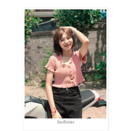
น้องปิงปอง