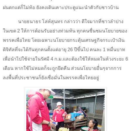
ฝนตกแต่ก็ไม่ท้อ ยังคงเดินเคาะประตูแนะนำตัวกับชาวบ้าน
นายธนาธร โล่ห์สุนทร กล่าวว่า ดีใจมากที่ชาวลําปาง
ในเขต 2 ให้การต้อนรับอย่างท่วมท้น ทุกคนชื่นชมนโยบายของ
พรรคเพื่อไทย โดยเฉพาะนโยบายกระตุ้นเศรษฐกิจกระเป๋าเงิน
ดิจิทัลที่จะได้กันทุกคนตั้งแต่อายุ 26 ปีขึ้นไป คนละ 1 หมื่นบาท
เพื่อนําไปใช้จ่ายในรัศมี 4 ก.ม.และต้องใช้ให้หมดในห้วงระยะ 6
เดือน หากใช้ไม่หมดก็จะถูกยึดคืน ส่วนนโยบายอื่่นๆจากการ
ลงพื้นที่ประชาชนก็ยังเชื่อมั่นในพรรคเพื่อไทยอยู่