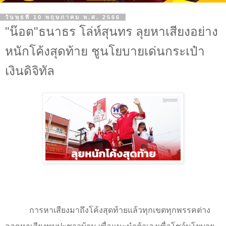
วันพุธที่ 10 พฤษภาคม พ.ศ. 2566
"น๊อต"ธนาธร โล่ห์สุนทร ลุยหาเสียงอย่าง
หนักโค้งสุดท้าย ชูนโยบายเด่นกระเป๋า
เงินดิจิทัล
การหาเสียงมาถึงโค้งสุดท้ายแล้วทุกเขตทุกพรรคต่าง