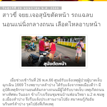
วันศุกร์ที่ 26 พฤษภาคม พ.ศ. 2566
สาวขี่ จยย.เจอสุนัขตัดหน้า รถแฉลบ
นอนแน่นิ่งกลางถนน เลือดไหลอาบหน้า
เมื่อช่วงเช้าวันที่ 26 พ.ค.66 ศูนย์รับแจ้งเหตุผู้ป่วยผู้บาดเจ็บ
ฉุกเฉิน 1669 โรงพยาบาลลำปาง ได้รับแจ้งจากพลเมืองดีว่า มี
อุบัติเหตุจักรยานยนต์ล้มกลางถนนมีผู้ได้รับบาดเจ็บ เหตุเกิดถนน
ทางทิศตะวันออก ข้างโรงเรียนชุมชนบ้านฟ่อนวิทยา ม.2 ต.ชมพู
อ.เมืองลำปาง จึงรีบแจ้งประสานงานไปยัง สมาคมกู้ภัยอัม
นรินทร์ลำปาง รุดไปยังที่เกิดเหตุ