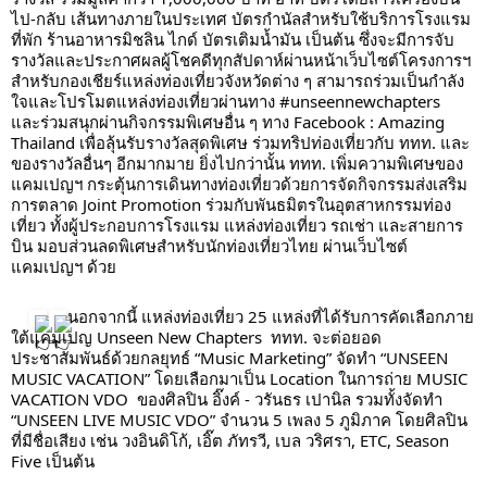
ไป-กลับ เส้นทางภายในประเทศ บัตรกำนัลสำหรับใช้บริการโรงแรม
ที่พัก ร้านอาหารมิชลิน ไกด์ บัตรเติมน้ำมัน เป็นต้น ซึ่งจะมีการจับ
รางวัลและประกาศผลผู้โชคดีทุกสัปดาห์ผ่านหน้าเว็บไซต์โครงการฯ 
สำหรับกองเชียร์แหล่งท่องเที่ยวจังหวัดต่าง ๆ สามารถร่วมเป็นกำลัง
ใจและโปรโมตแหล่งท่องเที่ยวผ่านทาง #unseennewchapters  
และร่วมสนุกผ่านกิจกรรมพิเศษอื่น ๆ ทาง Facebook : Amazing 
Thailand เพื่อลุ้นรับรางวัลสุดพิเศษ ร่วมทริปท่องเที่ยวกับ ททท. และ
ของรางวัลอื่นๆ อีกมากมาย ยิ่งไปกว่านั้น ททท. เพิ่มความพิเศษของ
แคมเปญฯ กระตุ้นการเดินทางท่องเที่ยวด้วยการจัดกิจกรรมส่งเสริม
การตลาด Joint Promotion ร่วมกับพันธมิตรในอุตสาหกรรมท่อง
เที่ยว ทั้งผู้ประกอบการโรงแรม แหล่งท่องเที่ยว รถเช่า และสายการ
บิน มอบส่วนลดพิเศษสำหรับนักท่องเที่ยวไทย ผ่านเว็บไซต์
แคมเปญฯ ด้วย
นอกจากนี้ แหล่งท่องเที่ยว 25 แหล่งที่ได้รับการคัดเลือกภาย
ใต้แคมเปญ Unseen New Chapters  ททท. จะต่อยอด
ประชาสัมพันธ์ด้วยกลยุทธ์ “Music Marketing” จัดทำ “UNSEEN 
MUSIC VACATION” โดยเลือกมาเป็น Location ในการถ่าย MUSIC 
VACATION VDO  ของศิลปิน อิ๊งค์ - วรันธร เปานิล รวมทั้งจัดทำ 
“UNSEEN LIVE MUSIC VDO” จำนวน 5 เพลง 5 ภูมิภาค โดยศิลปิน
ที่มีชื่อเสียง เช่น วงอินดิโก้, เอิ๊ต ภัทรวี, เบล วริศรา, ETC, Season 
Five เป็นต้น  