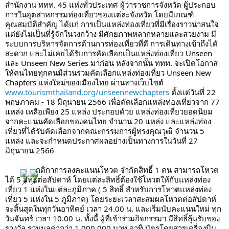
สำนักงาน ททท. 45 แห่งทั่วประเทศ ผู้ว่าราชการจังหวัด ผู้ประกอบ
การในอุตสาหกรรมท่องเที่ยวของแต่ละจังหวัด โดยมีเกณฑ์
คุณสมบัติสำคัญ ได้แก่ การเป็นแหล่งท่องเที่ยวที่มีเรื่องราวน่าสนใจ 
แต่ยังไม่เป็นที่รู้จักในวงกว้าง มีศักยภาพหลากหลายและสวยงาม มี
ระบบการบริหารจัดการด้านการท่องเที่ยวที่ดี การเดินทางเข้าถึงได้
สะดวก และไม่เคยได้รับการคัดเลือกเป็นแหล่งท่องเที่ยว Unseen 
และ Unseen New Series มาก่อน หลังจากนั้น ททท. จะเปิดโอกาส
ให้คนไทยทุกคนมีส่วนร่วมคัดเลือกแหล่งท่องเที่ยว Unseen New 
Chapters แห่งใหม่ของเมืองไทย ผ่านทางเว็บไซต์ 
www.tourismthailand.org/unseennewchapters
 ตั้งแต่วันที่ 22 
พฤษภาคม - 18 มิถุนายน 2566 เพื่อคัดเลือกแหล่งท่องเที่ยวจาก 77 
แหล่ง เหลือเพียง 25 แหล่ง ประกอบด้วย แหล่งท่องเที่ยวยอดนิยม
จากคะแนนคัดเลือกของคนไทย จำนวน 20 แหล่ง และแหล่งท่อง
เที่ยวที่ได้รับคัดเลือกจากคณะกรรมการผู้ทรงคุณวุฒิ จำนวน 5 
แหล่ง และจะกำหนดประกาศผลอย่างเป็นทางการในวันที่ 27 
มิถุนายน 2566
กติกาการลงคะแนนโหวต จำกัดสิทธิ์ 1 คน สามารถโหวต
ได้ 5 สิทธิ์ต่อสัปดาห์ โดยแต่ละสิทธิ์ต้องใช้โหวตให้กับแหล่งท่อง
เที่ยว 1 แห่งในแต่ละภูมิภาค ( 5 สิทธิ์ สำหรับการโหวตแหล่งท่อง
เที่ยว 5 แห่งใน 5 ภูมิภาค) โดยระยะเวลาสะสมผลโหวตต่อสัปดาห์ 
จะสิ้นสุดในทุกวันอาทิตย์ เวลา 24.00 น. และเริ่มนับคะแนนใหม่ ทุก
วันจันทร์ เวลา 10.00 น. ทั้งนี้ ผู้ที่เข้าร่วมกิจกรรมฯ มีสิทธิ์ลุ้นรับของ
รางวัล รวมมูลค่ากว่า 1,000,000 บาท อาทิ บัตรโดยสารเครื่องบิน