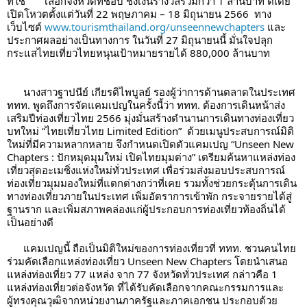
ที่ใช่       เลือกจังหวัดที่ชอบ ชิงเงินรางวัลรวมกว่า 1 ล้านบาท ดีเดย์
เปิดโหวตตั้งแต่วันที่ 22 พฤษภาคม – 18 มิถุนายน 2566  ทาง
เว็บไซต์ 
www.tourismthailand.org/unseennewchapters
 และ
ประกาศผลอย่างเป็นทางการ ในวันที่ 27 มิถุนายนนี้ มั่นใจปลุก
กระแสไทยเที่ยวไทยหนุนเป้าหมายรายได้ 880,000 ล้านบาท
      นางสาวฐาปนีย์ เกียรติไพบูลย์ รองผู้ว่าการด้านตลาดในประเทศ 
ททท. พูดถึงการจัดแคมเปญในครั้งนี้ว่า ททท. ต้องการเดินหน้าส่ง
เสริมปีท่องเที่ยวไทย 2566 มุ่งมั่นสร้างตำนานการเดินทางท่องเที่ยว
บทใหม่ “ไทยเที่ยวไทย Limited Edition”  ด้วยเมนูประสบการณ์มิติ
ใหม่ที่มีความหลากหลาย จึงกำหนดเปิดตัวแคมเปญ “Unseen New 
Chapters : ปักหมุดมุมใหม่ เปิดไทยมุมต่าง” เตรียมค้นหาแหล่งท่อง
เที่ยวสุดอะเมซิ่งแห่งใหม่ทั่วประเทศ เพื่อร่วมส่งมอบประสบการณ์
ท่องเที่ยวมุมมองใหม่ที่แตกต่างกว่าที่เคย รวมทั้งช่วยกระตุ้นการเดิน
ทางท่องเที่ยวภายในประเทศ เพิ่มอัตราการเข้าพัก กระจายรายได้สู่
ฐานราก และเพิ่มสภาพคล่องแก่ผู้ประกอบการท่องเที่ยวท้องถิ่นได้
เป็นอย่างดี
      แคมเปญนี้ ถือเป็นมิติใหม่ของการท่องเที่ยวที่ ททท. ชวนคนไทย
ร่วมคัดเลือกแหล่งท่องเที่ยว Unseen New Chapters โดยนำเสนอ
แหล่งท่องเที่ยว 77 แหล่ง จาก 77 จังหวัดทั่วประเทศ กล่าวคือ 1 
แหล่งท่องเที่ยวต่อจังหวัด ที่ได้รับคัดเลือกจากคณะกรรมการและ
ผู้ทรงคุณวุฒิจากหน่วยงานภาครัฐและภาคเอกชน ประกอบด้วย 