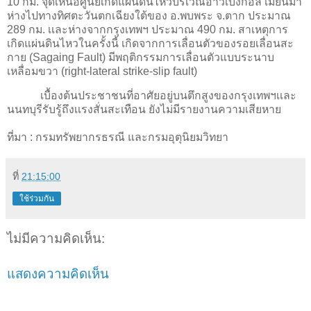
10 กม. จุดเหนือศูนย์เกิดแผ่นดินไหวบริเวณอ่าวเบงกอล เมียนมา
ห่างไปทางทิศตะวันตกเฉียงใต้ของ อ.พบพระ จ.ตาก ประมาณ
289 กม. เเละห่างจากกรุงเทพฯ ประมาณ 490 กม. สาเหตุการ
เกิดแผ่นดินไหวในครั้งนี้ เกิดจากการเลื่อนตัวของรอยเลื่อนสะ
กาย (Sagaing Fault) มีพฤติกรรมการเลื่อนตัวแบบระนาบ
เหลื่อมขวา (right-lateral strike-slip fault)
เบื้องต้นประชาชนที่อาศัยอยู่บนตึกสูงของกรุงเทพฯเเละ
นนทบุรีรับรู้ถึงเเรงสั่นสะเทือน ยังไม่มีรายงานความเสียหาย
ที่มา : กรมทรัพยากรธรณี และกรมอุตุนิยมวิทยา
ที่
21:15:00
ใช้ร่วมกัน
ไม่มีความคิดเห็น:
แสดงความคิดเห็น