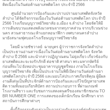
ติดเนื่องในวันต่อต้านยาเสพติดโลก ประจำปี 2566
ศูนย์อำนวยการป้องกันและปราบปรามยาเสพติดจังหวัด
ลำปาง ได้จัดกิจกรรมเนื่องในวันต่อต้านยาเสพติดโลก ประจำปี
2566 โรงเรียนบุญวาทย์วิทยาลัย อ.เมือง จ.ลำปาง โดยจัดให้มี
การเดินขบวนแสดงพลังมวลชนจากทกุภาคส่วน จากบริเวณข่วง
นคร สวนสาธารณะห้าแยกหอนาฬิกา เทศบาลนครลำปาง
มายังสนามฟุตบอลโรงเรียนบุญวาทย์วิทยาลัย
โดยมี นายชัชวาลย์ ฉายบุตร ผู้ว่าราชการจังหวัดลำปาง
เป็นประธานอ่านสารเนื่องในวันต่อต้านยาเสพติดโลก จังหวัด
ลำปาง ปี 2566 และนำกล่าวปฏิญาณตน ไม่ยุ่งเกี่ยว เกี่ยวข้องกับ
ยาเสพติดและจะจงรักภักดี ต่อชาติ ศาสนา พระมหากษัตริย์
ก่อนที่จะไป ยังหอประชุมอาคารบุญชูตรีทอง ภายในโรงเรียน
บุญวาทย์วิทยาลัย เพื่อเป็นประธานในพิธีเปิดงานวันต่อต้านยา
เสพติดโลกประจำปี 2566 และมอบโล่ประกาศเกียรติคุณ ผู้มีผล
งานดีเด่นเป็นที่ประจักษ์ด้านการป้องกันและแก้ไขปัญหายาเสพ
ติด รวมทั้งมอบเกียรติบัตร สถานประกอบการ ที่ผ่านเกณฑ์
โรงงานสีขาว และรับชมการแสดงดนตรีของสมาชิกชมรม TO
BR NUMBER ONE การแสดงของเด็กนักเรียน นักศึกษา จาก
สถาบันการศึกษาต่างๆ
ทั้งนี้กิจกรรมดังกล่าวเป็นการร่วมกันรณรงค์ต่อต้านยาเสพ