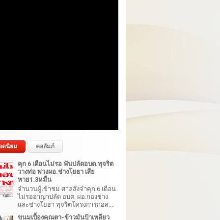
อดนิยม
คอลัมภ์
คุก 6 เดือนไม่รอ ฟันปลัดอบต.ทุจริต
วางท่อ พ่วงผอ.ช่างโยธา เสีย
หาย1.3หมื่น
จำนวนผู้เข้าชม ศาลสั่งจำคุก 6 เดือน
ไม่รออาญาปลัด อบต. ผอ.กองช่าง
และช่างโยธา ทุจริตโครงการก่อส...
ขนมเบื้องคุณตา-ข้าวมันป้าเหลียว