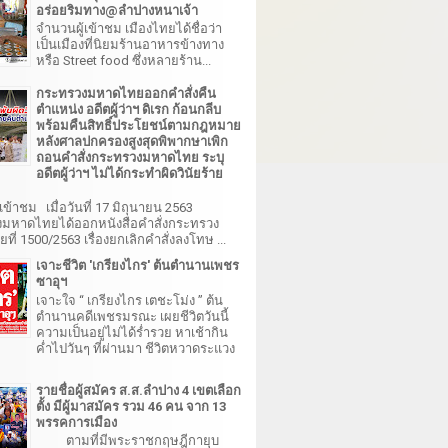
อร่อยริมทาง@ลำปางหนาเจ้า
จำนวนผู้เข้าชม เมืองไทยได้ชื่อว่า
เป็นเมืองที่นิยมร้านอาหารข้างทาง
หรือ Street food ซึ่งหลายร้าน...
กระทรวงมหาดไทยออกคำสั่งคืน
ตำแหน่ง อดีตผู้ว่าฯ ดิเรก ก้อนกลีบ
พร้อมคืนสิทธิ์ประโยชน์ตามกฎหมาย
หลังศาลปกครองสูงสุดพิพากษาเพิก
ถอนคำสั่งกระทรวงมหาดไทย ระบุ
อดีตผู้ว่าฯ ไม่ได้กระทำผิดวินัยร้าย
เข้าชม เมื่อวันที่ 17 มิถุนายน 2563
มหาดไทยได้ออกหนังสือคำสั่งกระทรวง
ี่ 1500/2563 เรื่องยกเลิกคำสั่งลงโทษ ...
เจาะชีวิต 'เกรียงไกร' ต้นตำนานเพชร
ซาอุฯ
เจาะใจ “ เกรียงไกร เตชะโม่ง ” ต้น
ตำนานคดีเพชรมรณะ เผยชีวิตวันนี้
ความเป็นอยู่ไม่ได้ร่ำรวย หาเช้ากิน
ค่ำไปวันๆ ที่ผ่านมา ชีวิตหวาดระแวง
รายชื่อผู้สมัคร ส.ส.ลำปาง 4 เขตเลือก
ตั้ง มีผู้มาสมัคร รวม 46 คน จาก 13
พรรคการเมือง
ตามที่มีพระราชกฤษฎีกายุบ