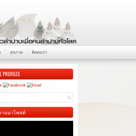
า
สุขภาพ
ติดต่อเรา
L PROFILES
ี ลานนาโพสต์