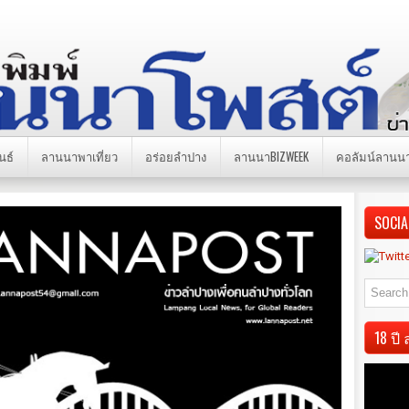
นธ์
ลานนาพาเที่ยว
อร่อยลำปาง
ลานนาBIZWEEK
คอลัมน์ลานน
SOCIA
18 ป