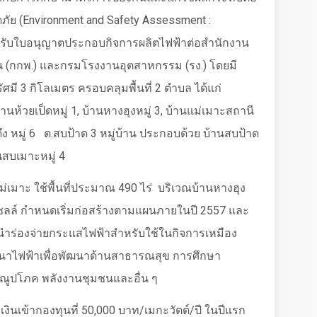
ัย (
Environment and Safety Assessment :
รับใบอนุญาตประกอบกิจการผลิตไฟฟ้าต่อสำนักงาน
(กกพ.) และกรมโรงงานอุตสาหกรรม (รง.) โดยมี
ัศมี 3 กิโลเมตร ครอบคลุมพื้นที่ 2 ตำบล ได้แก่
านห้วยเป็ดหมู่ 1
,
บ้านหางฮุงหมู่ 3
,
บ้านแม่เมาะสถานี
ง หมู่ 6
ต.สบป้าด 3 หมู่บ้าน ประกอบด้วย บ้านสบป้าด
นสบเมาะหมู่ 4
ม่เมาะ ใช้พื้นที่ประมาณ
490
ไร่
บริเวณบ้านหางฮุง
์เซลล์ กำหนดเริ่มก่อสร้างตามแผนภายในปี
2557
และ
ำร่องจ่ายกระแสไฟฟ้าสำหรับใช้ในกิจการเหมือง
ัฒนาไฟฟ้าเพื่อพัฒนาด้านสาธารณสุข การศึกษา
รณูปโภค พลังงานชุมชนและอื่น ๆ
เงินเข้ากองทุนที่
50,000
บาท/เมกะวัตต์/ปี ในปีแรก