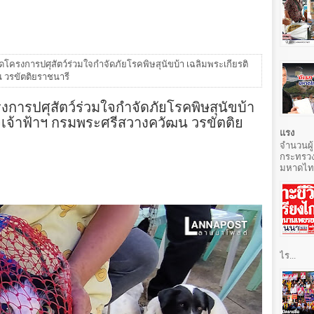
จัดโครงการปศุสัตว์ร่วมใจกำจัดภัยโรคพิษสุนัขบ้า เฉลิมพระเกียรติ
น วรขัตติยราชนารี
รงการปศุสัตว์ร่วมใจกำจัดภัยโรคพิษสุนัขบ้า
็จเจ้าฟ้าฯ กรมพระศรีสวางควัฒน วรขัตติย
แรง
จำนวนผู้
กระทรวง
มหาดไทยท
ไร...