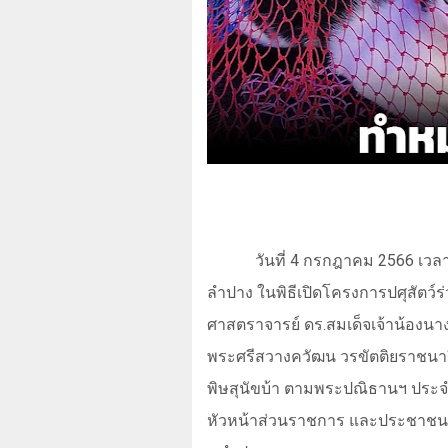
วันที่ 4 กรกฎาคม 2566 เวลา
ลำปาง ในพิธีเปิดโครงการปศุสัตว์ร่
ศาสตราจารย์ ดร.สมเด็จเจ้าน้องนา
พระศรีสวางควัฒน วรขัตติยราชนา
พิษสุนัขบ้า ตามพระปณิธานฯ ประจำ
หัวหน้าส่วนราชการ และประชาชนในพ