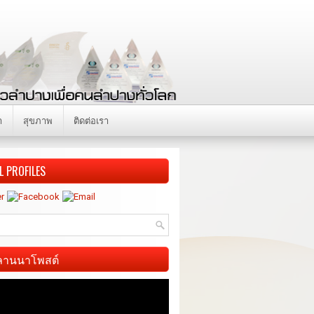
า
สุขภาพ
ติดต่อเรา
L PROFILES
ี ลานนาโพสต์