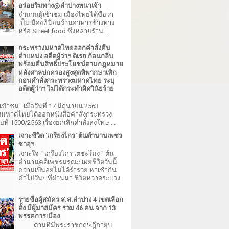
อร่อยริมทาง@ลำปางหนาเจ้า
จำนวนผู้เข้าชม เมืองไทยได้ชื่อว่า
เป็นเมืองที่นิยมร้านอาหารข้างทาง
หรือ Street food ซึ่งหลายร้าน...
กระทรวงมหาดไทยออกคำสั่งคืน
ตำแหน่ง อดีตผู้ว่าฯ ดิเรก ก้อนกลีบ
พร้อมคืนสิทธิ์ประโยชน์ตามกฎหมาย
หลังศาลปกครองสูงสุดพิพากษาเพิก
ถอนคำสั่งกระทรวงมหาดไทย ระบุ
อดีตผู้ว่าฯ ไม่ได้กระทำผิดวินัยร้าย
เข้าชม เมื่อวันที่ 17 มิถุนายน 2563
มหาดไทยได้ออกหนังสือคำสั่งกระทรวง
ี่ 1500/2563 เรื่องยกเลิกคำสั่งลงโทษ ...
เจาะชีวิต 'เกรียงไกร' ต้นตำนานเพชร
ซาอุฯ
เจาะใจ “ เกรียงไกร เตชะโม่ง ” ต้น
ตำนานคดีเพชรมรณะ เผยชีวิตวันนี้
ความเป็นอยู่ไม่ได้ร่ำรวย หาเช้ากิน
ค่ำไปวันๆ ที่ผ่านมา ชีวิตหวาดระแวง
รายชื่อผู้สมัคร ส.ส.ลำปาง 4 เขตเลือก
ตั้ง มีผู้มาสมัคร รวม 46 คน จาก 13
พรรคการเมือง
ตามที่มีพระราชกฤษฎีกายุบ