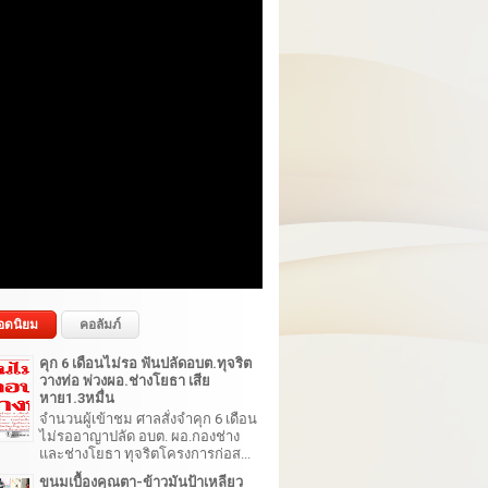
อดนิยม
คอลัมภ์
คุก 6 เดือนไม่รอ ฟันปลัดอบต.ทุจริต
วางท่อ พ่วงผอ.ช่างโยธา เสีย
หาย1.3หมื่น
จำนวนผู้เข้าชม ศาลสั่งจำคุก 6 เดือน
ไม่รออาญาปลัด อบต. ผอ.กองช่าง
และช่างโยธา ทุจริตโครงการก่อส...
ขนมเบื้องคุณตา-ข้าวมันป้าเหลียว