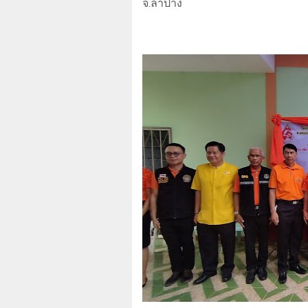
จ.ลำปาง