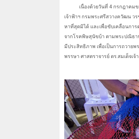
เนื่องด้วยวันที่ 4 กรกฎาคม
เจ้าฟ้าฯ กรมพระศรีสวางควัฒน วร
หาที่สุดมิได้ และเพื่อขับเคลื่อ
จากโรคพิษสุนัขบ้า ตามพระปณิธาน
มีประสิทธิภาพ เพื่อเป็นการถวา
พรรษา ศาสตราจารย์ ดร.สมเด็จเจ้