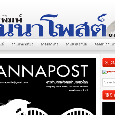
นธ์
ลานนาพาเที่ยว
อร่อยลำปาง
ลานนาBIZWEEK
คอลัมน์ลานน
SOCIA
18 ป