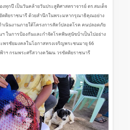
ของทุกปี เป็นวันคล้ายวันประสูติศาสตราจารย์ ดร.สมเด็จ
ขัตติยราชนารี ด้วยสำนึกในพระมหากรุณาธิคุณอย่าง
นการดำเนินงานภายใต้โครงการสัตว์ปลอดโรค คนปลอดภัย
ฯ ในการป้องกันและกำจัดโรคพิษสุนัขบ้าเป็นไปอย่าง
ยพระพรชัยมงคลในโอกาสทรงเจริญพระชนมายุ 66
าฟ้าฯ กรมพระศรีสวางควัฒน วรขัตติยราชนารี