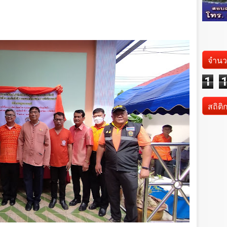
จำนว
1
สถิติ