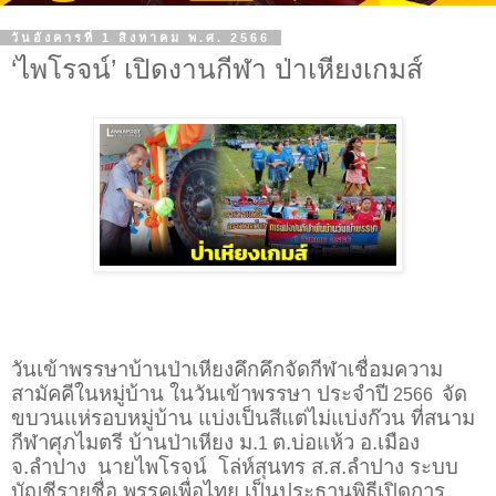
วันอังคารที่ 1 สิงหาคม พ.ศ. 2566
‘ไพโรจน์’ เปิดงานกีฬา ป่าเหียงเกมส์
วันเข้าพรรษาบ้านป่าเหียงคึกคึกจัดกีฬาเชื่อมความ
สามัคคีในหมู่บ้าน ในวันเข้าพรรษา ประจำปี
จัด
2566
ขบวนแห่รอบหมู่บ้าน แบ่งเป็นสีแต่ไม่แบ่งก๊วน ที่สนาม
กีฬาศุภไมตรี บ้านป่าเหียง ม.
ต.บ่อแห้ว อ.เมือง
1
จ.ลำปาง
นายไพโรจน์
โล่ห์สุนทร ส.ส.ลำปาง ระบบ
บัญชีรายชื่อ พรรคเพื่อไทย เป็นประธานพิธีเปิดการ