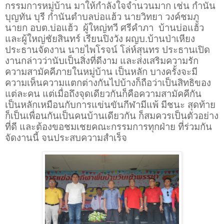
กรรมการหมู่บ้าน มาให้กำลังใจจำนวนมาก เช่น กำนัน
บุญทัน บุรี กำนันตำบลบ่อแฮ้ว นายวิทยา วงค์ชมภู
นายก อบต.บ่อแฮ้ว
ผู้ใหญ่ทวี ศรีคำภา
บ้านบ่อแฮ้ว
และผู้ใหญ่ชัยสินทร์ เรียนปิงวัง ผญบ.บ้านป่าเหียง
ประธานจัดงาน นายไพโรจน์ โล่ห์สุนทร ประธานเปิด
งานกล่าวว่านับเป็นสิ่งที่ดีงาม และส่งเสริมความรัก
ความสามัคคีภายในหมู่บ้าน เป็นหลัก บางครั้งจะมี
ความเห็นความแตกต่างกันไปบ้างก็ถือว่าเป็นสิทธิของ
แต่ละคน แต่เมื่อถึงจุดเดียวกันก็คือความสามัคคีกัน
เป็นหลักเหมือนกับการแข่นขันกีฬามีแพ้ มีชนะ สุดท้าย
ก็เป็นเพื่อนกันเป็นคนบ้านเดียวกัน ก็สมควรเป็นตัวอย่าง
ที่ดี และต้องขอชมเชยคณะกรรมการทุกฝ่าย ที่ร่วมกัน
จัดงานนี้ จนประสบความสำเร็จ