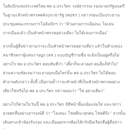
โอลิมปิกแห่งประเทศไทย พล.อ.ประวิตร วงษ์สุวรรณ รองนายกรัฐมนตรี
ในฐานะหัวหน้าพรรคพลังประชารัฐ (พปชร.) กล่าวก่อนเป็นประธาน
ประชุมคณะกรรมการโอลิมปิกฯ ว่า
“
ห้ามถามการเมืองนะ ไม่เล่น
การเมืองแล้ว เป็นหัวหน้าพรรคอย่างเดียว ไม่ได้เล่นการเมือง
”
จากนั้นผู้สื่อข่าวถามว่าจะเป็นหัวหน้าพรรคอย่างเดียว แล้วในตำแหน่ง
สมาชิกสภาผู้แทนราษฎร (สส.) แบบบัญชีรายชื่อ จะยังเป็นอยู่หรือไม่
อย่างไร พล.อ.ประวิตร ตอบทันทีว่า
“
เดี๋ยวก็จะลาออก คนอื่นก็ทำไป
”
ส่วนความชัดเจนว่าจะลาออกเมื่อไหร่นั้น พล.อ.ประวิตร ไม่ได้ตอบ
คำถามดังกล่าว ทั้งนี้ เมื่อถามย้ำว่าจะทำหน้าที่เป็นหัวหน้าพรรคอย่าง
เดียวใช่หรือไม่ พล.อ.ประวิตร กล่าวตอบว่า
“
ใช่ อย่างเดียว
”
อย่างไรก็ตามในวันนี้ พล.อ.ประวิตร มีสีหน้ายิ้มแย้มแจ่มใส และกล่าว
อวยพรสื่ออย่างอารมณ์ดี ว่า
“
โอเคนะ โชคดีนะทุกคน โชคดีจ้ะ
”
จากนั้น
เดินทางเข้าห้องรับรอง และเมื่อออกจากห้องได้กวักมือเรียกสื่อผู้สื่อข่าว