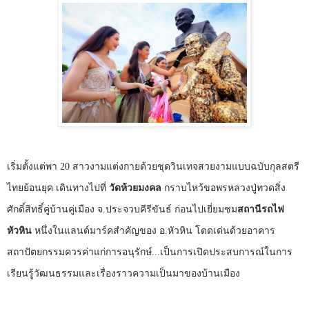
เริ่มตั้งแต่พา
20
สาวงามแต่งกายด้วยชุดวินเทจสวยงามแบบฉบับกุลสตรี
ไทยย้อนยุค เดินทางไปที่
วัดห้วยมงคล
กราบไหว้ขอพรหลวงปู่ทวดสิ่ง
ศักดิ์สิทธิ์คู่บ้านคู่เมือง จ.ประจวบคีรีขันธ์ ก่อนไปเยี่ยมชม
สถานีรถไฟ
หัวหิน
หนึ่งในแลนด์มาร์คสำคัญของ อ.หัวหิน โดดเด่นด้วยอาคาร
สถาปัตยกรรมควรค่าแก่การอนุรักษ์...เป็นการเปิดประสบการณ์ในการ
เรียนรู้วัฒนธรรมและเรื่องราวความเป็นมาของบ้านเมือง