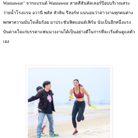
Wannawear”
จากแบรนด์
Wannawear
สาดสีสันคัลเลอร์ป๊อบบริเวณสระ
ว่ายน้ำโรงแรม อวานี พลัส หัวหิน รีสอร์ท แน่นอนว่าสาวงามทุกคนต่าง
พกพาความมั่นใจเต็มร้อย มาประชันฟิตแอนด์เฟิร์ม นับเป็นอีกหนึ่งแรง
บันดาลใจแก่บรรดาแฟนนางงามได้เป็นอย่างดีในการที่จะเริ่มต้นดูแลตัว
เอง