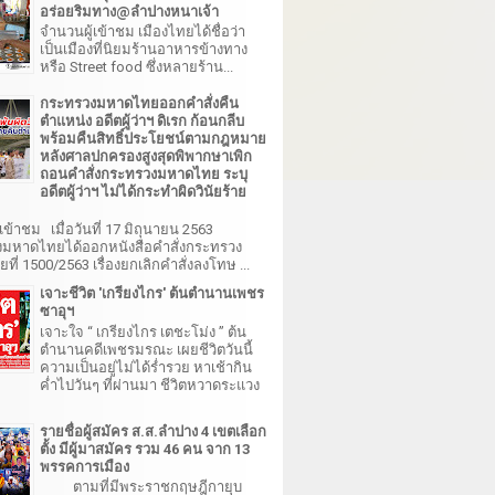
อร่อยริมทาง@ลำปางหนาเจ้า
จำนวนผู้เข้าชม เมืองไทยได้ชื่อว่า
เป็นเมืองที่นิยมร้านอาหารข้างทาง
หรือ Street food ซึ่งหลายร้าน...
กระทรวงมหาดไทยออกคำสั่งคืน
ตำแหน่ง อดีตผู้ว่าฯ ดิเรก ก้อนกลีบ
พร้อมคืนสิทธิ์ประโยชน์ตามกฎหมาย
หลังศาลปกครองสูงสุดพิพากษาเพิก
ถอนคำสั่งกระทรวงมหาดไทย ระบุ
อดีตผู้ว่าฯ ไม่ได้กระทำผิดวินัยร้าย
เข้าชม เมื่อวันที่ 17 มิถุนายน 2563
มหาดไทยได้ออกหนังสือคำสั่งกระทรวง
ี่ 1500/2563 เรื่องยกเลิกคำสั่งลงโทษ ...
เจาะชีวิต 'เกรียงไกร' ต้นตำนานเพชร
ซาอุฯ
เจาะใจ “ เกรียงไกร เตชะโม่ง ” ต้น
ตำนานคดีเพชรมรณะ เผยชีวิตวันนี้
ความเป็นอยู่ไม่ได้ร่ำรวย หาเช้ากิน
ค่ำไปวันๆ ที่ผ่านมา ชีวิตหวาดระแวง
รายชื่อผู้สมัคร ส.ส.ลำปาง 4 เขตเลือก
ตั้ง มีผู้มาสมัคร รวม 46 คน จาก 13
พรรคการเมือง
ตามที่มีพระราชกฤษฎีกายุบ