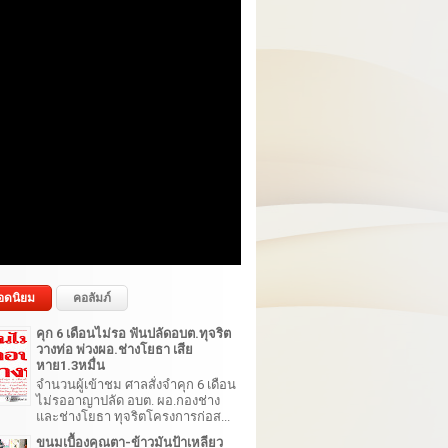
อดนิยม
คอลัมภ์
คุก 6 เดือนไม่รอ ฟันปลัดอบต.ทุจริต
วางท่อ พ่วงผอ.ช่างโยธา เสีย
หาย1.3หมื่น
จำนวนผู้เข้าชม ศาลสั่งจำคุก 6 เดือน
ไม่รออาญาปลัด อบต. ผอ.กองช่าง
และช่างโยธา ทุจริตโครงการก่อส...
ขนมเบื้องคุณตา-ข้าวมันป้าเหลียว