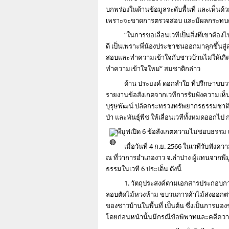
บกพร่องในด้านข้อมูลระดับพื้นที่ และเห็นด
เพราะจะขาดการตรวจสอบ และมีผลกระทบต
“ในการขอเลื่อนเวทีเป็นสิ่งที่เขาต้อ
ดี เป็นเพราะพี่น้องประชาชนออกมาลุกขึ้นสู่ส
สอบและทำความเข้าใจกับชาวบ้านไม่ให้เกิด
ทำความเข้าใจใหม่” สมชาติกล่าว
ด้าน ประยงค์ ดอกลำใย ที่ปรึกษาขบวนก
รายงานข้อสังเกตจากเวทีการรับฟังความเห็นเม
บุรุษพัฒน์ ปลัดกระทรวงทรัพยากรธรรมชาติแ
ป่า และพันธุ์พืช ให้เลื่อนเวทีทั้งหมดออกไป ก
 พีมูฟเปิด 6 ข้อสังเกตความไม่ชอบธรรม
เมื่อวันที่ 4 ก.ย. 2566 ในเวทีรับฟั
ณ ที่ว่าการอำเภองาว จ.ลำปาง ผู้แทนจากพีมู
ธรรมในเวที 6 ประเด็น ดังนี้
1. วัตถุประสงค์ตามเอกสารประกอบการ
ลอบตัดไม้หวงห้าม ขบวนการค้าไม้ส่งออกต่
ของชาวบ้านในพื้นที่ เป็นต้น ซึ่งเป็นการมอง
โดยก่อนหน้านั้นมีกรณีข้อพิพาทและคดีความ