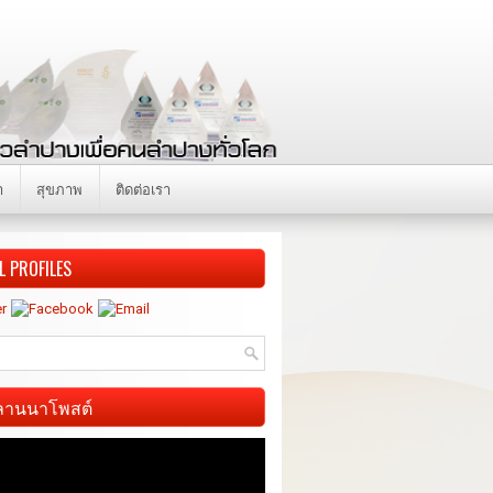
า
สุขภาพ
ติดต่อเรา
L PROFILES
ี ลานนาโพสต์