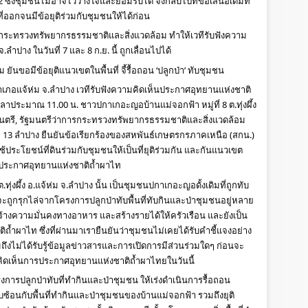
 ซึ่งชุมชนไม่อาจไว้วางใจและยอมรับได้ จึงกลับไปที่ข้อเสนอเดิมที่
ที่ออกจนมีข้อยุติร่วมกับชุมชนให้ได้ก่อน
งจากกระทรวงทรัพยากรธรรมชาติและสิ่งแวดล้อม ทำให้เวทีรับฟังความ
.ลำปาง ในวันที่ 7 และ 8 ก.ย. นี้ ถูกเลื่อนไปได้
 ยันขอมีข้อยุติแนวเขตในพื้นที่ จี้รื้อถอน ‘ปลูกป่า’ ทับชุมชน
ำเภอแจ้ห่ม จ.ลำปาง เวทีรับฟังความคิดเห็นประกาศอุทยานแห่งชาติ
เวลาประมาณ 11.00 น. ชาวปกาเกอะญอบ้านแม่จอกฟ้า หมู่ที่ 8 ต.ทุ่งผึ้ง 
ฐมนตรี, รัฐมนตรีว่าการกระทรวงทรัพยากรธรรมชาติและสิ่งแวดล้อม 
ที่ 13 ลำปาง ยืนยันข้อเรียกร้องของสหพันธ์เกษตรกรภาคเหนือ (สกน.) 
ประโยชน์ที่ดินร่วมกับชุมชนให้เป็นที่ยุติร่วมกัน และกันแนวเขต
รประกาศอุทยานแห่งชาติถ้ำผาไท 
ทุ่งผึ้ง อ.แจ้ห่ม จ.ลำปาง นั้น เป็นชุมชนปกาเกอะญอดั้งเดิมที่ถูกทับ
จะถูกรุกไล่จากโครงการปลูกป่าทับพื้นที่ทับกินและป่าชุมชนอยู่หลาย
้างความมั่นคงทางอาหาร และสร้างรายได้ให้ครัวเรือน และยังเป็น
ถ้ำผาไท ซึ่งที่ผ่านมาเรายืนยันว่าชุมชนไม่เคยได้รับคำชี้แจงอย่าง
ถึงไม่ได้รับรู้ข้อมูลข่าวสารและการเปิดการมีส่วนร่วมใดๆ ก่อนจะ
คิดเห็นการประกาศอุทยานแห่งชาติถ้ำผาไทยในวันนี้
ครงการปลูกป่าทับที่ทำกินและป่าชุมชน ให้เร่งดำเนินการรื้อถอน
บซ้อนกับพื้นที่ทำกินและป่าชุมชนของบ้านแม่จอกฟ้า รวมถึงยุติ