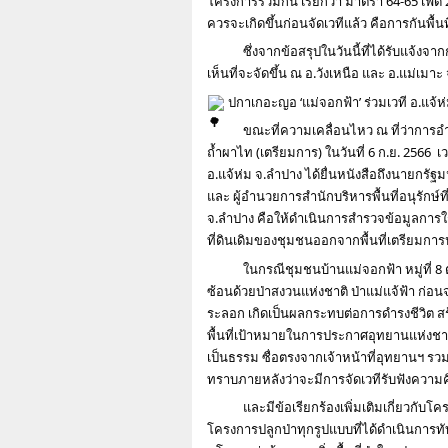
โครงการร่วมกัน เรียกว่า มาตรา 64-65 เฟด 2
ควรจะเกิดขึ้นก่อนจัดเวทีแล้ว คือการกันพื้น
ซึ่งจากข้อสรุปในวันนี้ที่ได้รับแจ้
เห็นที่จะจัดขึ้น ณ อ.วังเหนือ และ อ.แม่เมาะ จ
 ปกาเกอะญอ ‘แม่จอกฟ้า’ ร่วมเวที อ.แจ้ห่ม
ขณะที่ความเคลื่อนไหว ณ ที่ว่าการอ
ถ้ำผาไท (เตรียมการ) ในวันที่ 6 ก.ย. 2566  
อ.แจ้ห่ม จ.ลำปาง ได้ยื่นหนังสือถึงนายกรั
และ ผู้อำนวยการสำนักบริหารพื้นที่อนุรักษ์
จ.ลำปาง คือให้ดำเนินการสำรวจข้อมูลการใช้
ที่ดินเดิมของชุมชนออกจากพื้นที่เตรียมกา
ในกรณีชุมชนบ้านแม่จอกฟ้า หมู่ที่ 8 ต.
ซ้อนด้วยป่าสงวนแห่งชาติ ป่าแม่แจ้ฟ้า ก่อน
ระลอก เกิดเป็นผลกระทบต่อการดำรงชีวิต สร
พื้นที่เป้าหมายในการประกาศอุทยานแห่งชาติ
เป็นธรรม ซื่อตรงจากเจ้าหน้าที่อุทยานฯ รวม
ทราบภายหลังว่าจะมีการจัดเวทีรับฟังความ
และมีข้อเรียกร้องเพิ่มเติมเกี่ยวกับโ
โครงการปลูกป่าทุกรูปแบบที่ได้ดำเนินการทั