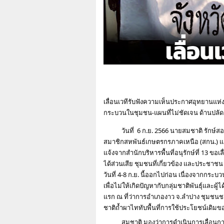
เลื่อนเวทีรับฟังความเห็นประกาศอุทยานแห่งชา
กระบวนในชุมชน-แผนที่ไม่ชัดเจน ด้านปลัด 
    วันที่  
6 ก.ย. 2566 นายสมชาติ รักษ์สองพ
สมาชิกสหพันธ์เกษตรกรภาคเหนือ (สกน.) และ
แจ้งจากสำนักบริหารพื้นที่อนุรักษ์ที่ 13 ขอ
ได้ส่วนเสีย ชุมชนที่เกี่ยวข้อง และประชาช
วันที่ 4-8 ก.ย. นี้ออกไปก่อน เนื่องจากกระ
เพื่อไม่ให้เกิดปัญหากับกลุ่มชาติพันธุ์และผู้ไ
แรก ณ ที่ว่าการอำเภองาว จ.ลำปาง ชุมชนชา
ชาติถ้ำผาไททับพื้นที่การใช้ประโยชน์เดิมข
สมชาติ มองว่าการดำเนินการเลื่อนการ