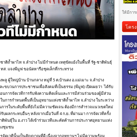
ให้มีการ
โครง
ติถ้ำผาไท จ.ลำปาง ไม่มีกำหนด เหตุขัดแย้งในพื้นที่ รัฐ-ชาติพันธุ์ 
ทส. แจงพีมูฟ ขอนัดหารือชุดเล็กที่กระทรวง
ลู ผู้ใหญ่บ้าน บ้านกลาง หมู่ที่ 5 ต.บ้านดง อ.แม่เมาะ จ.ลำปาง 
ขบวนการประชาชนเพื่อสังคมที่เป็นธรรม (พีมูฟ) เปิดเผยว่า  ได้รับ
เลื่อนการจัดเวทีการรับฟังความคิดเห็นและการมีส่วนร่วมของผู้มีส่วน
น ในการกําหนดพื้นที่เป็นอุทยานแห่งชาติถ้ำผาไท จ.ลำปาง ในระหว่าง
บวนการในระดับพื้นที่ยังไม่มีความชัดเจน ต้องมีการสำรวจแนวเขตใหม่ 
ด้รับผลกระทบอื่นๆ หลังจากเมื่อวันที่ 4 ก.ย. ที่ผ่านมา การจัดเวทีครั้ง
ติพันธุ์ใน อ.งาว ได้เข้าร่วมเวทีและคัดค้านการประกาศอุทยานแห่ง
องชุมชน 
จัดเวทีนั้นเป็นสัญญาณที่ดี เนื่องจากอุทยานฯ ไม่มีความพร้อม 