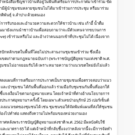
ำหนังสือเชิญชาวบ้านที่อยู่ในพื้นที่เตรียมการประกาศมาเข้าร่วม ขัด
มีผู้นำชุมชนหลายชุมชนไม่ได้มาเข้าร่วมการประชุม หรือมาร่วม
พันธุ์ จ.ลำปาง ด้วยตนเอง 
การรับรองและอำนวยความสะดวกให้ชาวบ้าน เช่น เก้าอี้ น้ำดื่ม 
งานมายังแกนนำชาวบ้านเพื่อสอบถามว่าจะมีตัวแทนจากขบวนการ
e) เข้าร่วมหรือไม่ และอ้างว่าคนนอกเข้าที่ประชุมไม่ได้ เนื่องจาก
ักหลักเขตในพื้นที่โดยไม่ประสานงานชุมชนเข้าร่วม ซึ่งเมื่อ
แนวเขตเก่าตามกฎหมายฉบับเก่า (พระราชบัญญัติอุทยานแห่งชาติ พ.ศ. 
้ชุมชนไม่อาจยอมรับได้ เพราะหมายความว่าแนวเขตใหม่ยังไม่แล้ว
ี่แสดงแผนที่การเตรียมการประกาศเป็นรายชุมชนเพื่อตรวจสอบว่าแนว
ย และป่าชุมชน ได้กันพื้นที่ออกแล้ว ร่วมมือกับชุมชนกันพื้นที่ออกให้
ในการชี้แจงเงื่อนไขตามกฎหมายแทน โดยเจ้าหน้าที่ต่างอ้างนโยบายการ
ประกาศอุทยานฯ ครั้งนี้ โดยเฉพาะตัวเลขป่าอนุรักษ์ 25 เปอร์เซ็นต์ 
้แจงแนวเขตของชุมชนได้ เช่น ชุมชนขอให้จัดพิมพ์แผนที่ส่งให้ชุมชน
ังต้องไปทำต่อ แสดงถึงความไม่พร้อมของหน่วยงานเอง
ประกาศหลังพระราชบัญญัติอุทยานแห่งชาติ พ.ศ. 2562 มีผลบังคับใช้ 
ะมาตรา 65 ได้ แต่เจ้าหน้าที่กลับชี้แจงว่าหลังจากนี้จะมีการจัดทำ