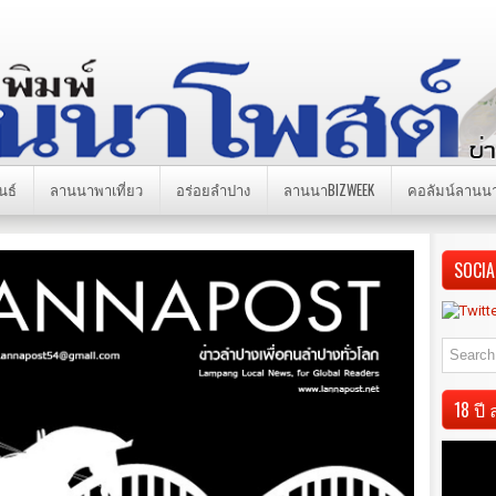
นธ์
ลานนาพาเที่ยว
อร่อยลำปาง
ลานนาBIZWEEK
คอลัมน์ลานน
SOCIA
18 ป