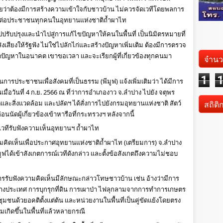
้วยว่าต้องมีการสร้างความเข้าใจกับชาวบ้าน ไม่ควรจัดเวทีโดยพลการ 
่อประชาชนทุกคนในอุทยานแห่งชาติถ้ำผาไท 
งไปปรับปรุงและนำไปสู่การแก้ไขปัญหาให้คนในพื้นที่ เป็นนิมิตรหมายที่
่งเสียงให้รัฐฟัง ไม่ใช่ไปลักไก่และสร้างปัญหาเพิ่มเติม ต้องมีการตรวจ
ปัญหาในอนาคต เขาขอเวลา และจะเรียกผู้ที่เกี่ยวข้องทุกคนมา
จำนว
1
ารประชาชนเพื่อสังคมที่เป็นธรรม (พีมูฟ) แจ้งเพิ่มเติมว่า ได้มีการ
ื่อวันที่ 4 ก.ย. 2566 ณ ที่ว่าการอำเภองาว จ.ลำปาง ไปยัง จตุพร 
สถิติ
ละสิ่งแวดล้อม และปลัดฯ ได้สั่งการไปยังกรมอุทยานแห่งชาติ สัตว์
่อนนัดผู้เกี่ยวข้องเข้าหารือที่กระทรวงฯ หลังจากนี้
 เวทีรับฟังความเห็นอุทยานฯ ถ้ำผาไท
งความคิดเห็นเพื่อประกาศอุทยานแห่งชาติถ้ำผาไท (เตรียมการ) จ.ลำปาง 
ฟได้เข้าสังเกตการณ์เวทีดังกล่าว และตั้งข้อสังเกตถึงความไม่ชอบ
รับฟังความคิดเห็นมีลักษณะกล่าวโทษชาวบ้าน เช่น อ้างว่ามีการ
างประเทศ การบุกรุกที่ดิน การเผาป่า ไฟลุกลามจากการทำการเกษตร
ชุมชนด้วยอคติตั้งแต่ต้น และหน่วยงานในพื้นที่เป็นคู่ขัดแย้งโดยตรง 
เกิดขึ้นในพื้นที่แล้วหลายกรณี