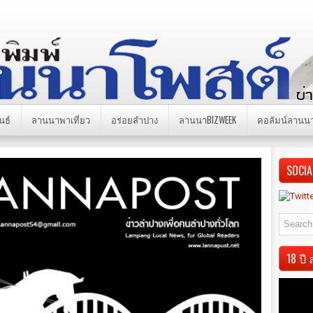
นธ์
ลานนาพาเที่ยว
อร่อยลำปาง
ลานนาBIZWEEK
คอลัมน์ลานน
SOCIA
18 ป