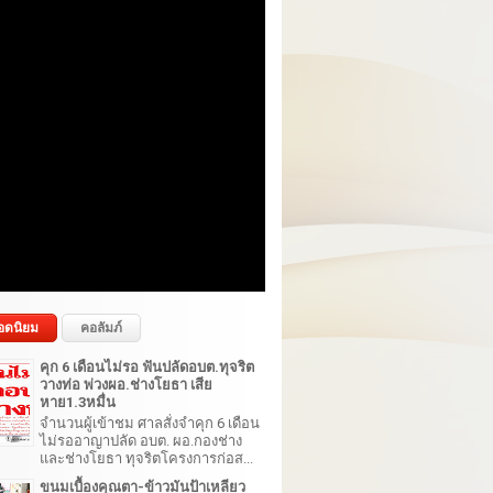
อดนิยม
คอลัมภ์
คุก 6 เดือนไม่รอ ฟันปลัดอบต.ทุจริต
วางท่อ พ่วงผอ.ช่างโยธา เสีย
หาย1.3หมื่น
จำนวนผู้เข้าชม ศาลสั่งจำคุก 6 เดือน
ไม่รออาญาปลัด อบต. ผอ.กองช่าง
และช่างโยธา ทุจริตโครงการก่อส...
ขนมเบื้องคุณตา-ข้าวมันป้าเหลียว