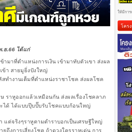
ให้มีการ
โครง
.ย.66 ได้แก่
้ามาที่ตำแหน่งการเงิน เข้ามาทับตัวเขา ส่งผล
ข้า สายมูยิ่งปังใหญ่
หัสทำงานเต็มที่ตำแหน่งราชาโชค ส่งผลโชค
เมษ ราหูออกแล้วเหมือนกัน ส่งผลเรื่องโชคลาภ
จะได้ ได้แบบปุ๊บปั๊บรับโชคแบบก้อนใหญ่
้า แต่จริงๆราหูตามตำราบอกเป็นเศรษฐีใหญ่
ยถึงการเสี่ยงโชค ถ้าดวงใครราหูเด่น การ