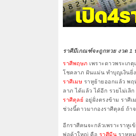
ราศีมีเกณฑ์จะถูกหวย งวด 1 พ
ราศีพฤษภ
เพราะดาวพระเกตุเข
โชคลาภ ฝันแม่น ทำบุญเงินยิ่งเ
ราศีเมษ
ราหูย้ายออกแล้ว พฤ
ลาภ ได้แล้ว ได้อีก รวยไม่เลิก
ราศีตุลย์
อยู่ฝั่งตรงข้าม ราศี
ช่วงนี้ดาวมากองราศีตุลย์ ถ้า
อีกราศีคนจะกลัวเพราะราหูเข
พ่อค้าใหญ่ คือ
ราศีมีน
ราหูหมา