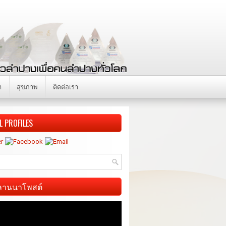
า
สุขภาพ
ติดต่อเรา
L PROFILES
ี ลานนาโพสต์