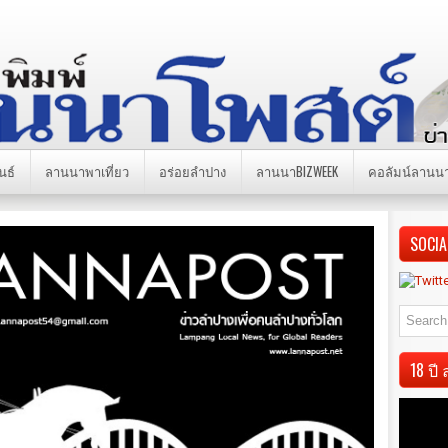
นธ์
ลานนาพาเที่ยว
อร่อยลำปาง
ลานนาBIZWEEK
คอลัมน์ลานน
SOCIA
18 ป