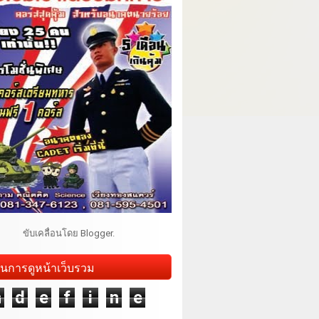
ขับเคลื่อนโดย
Blogger
.
นการดูหน้าเว็บรวม
n
d
e
f
i
n
e