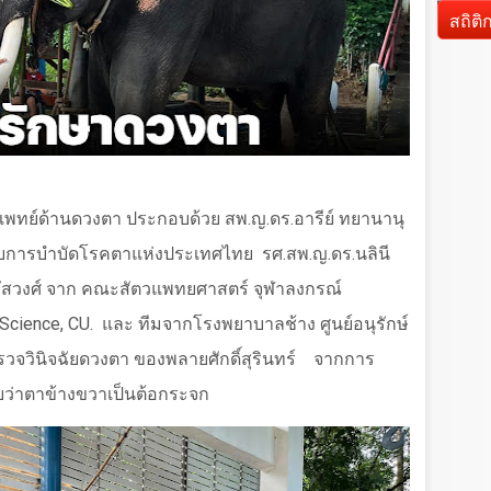
d
สถิติ
แพทย์ด้านดวงตา ประกอบด้วย สพ.ญ.ดร.อารีย์ ทยานานุ
กอบการบำบัดโรคตาแห่งประเทศไทย
รศ.สพ.ญ.ดร.นลินี
ัสวงศ์ จาก คณะสัตวแพทยศาสตร์ จุฬาลงกรณ์
 Science, CU.
และ ทีมจากโรงพยาบาลช้าง ศูนย์อนุรักษ์
วจวินิจฉัยดวงตา ของพลายศักดิ์สุรินทร์
จากการ
บว่าตาข้างขวาเป็นต้อกระจก