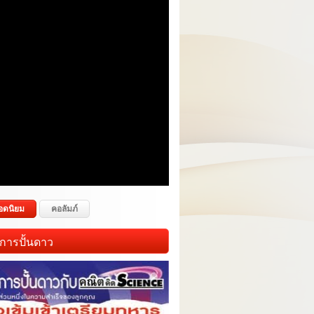
อดนิยม
คอลัมภ์
การปั้นดาว