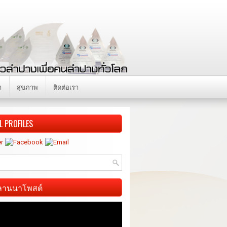
า
สุขภาพ
ติดต่อเรา
L PROFILES
ี ลานนาโพสต์