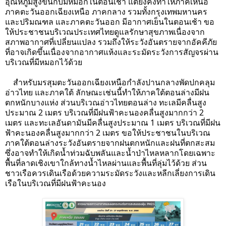
อุณหภูมิสูงขึ้นกับมีหมอกในตอนเช้า แต่ยังคงทำให้ภาคเหนือ
ภาคตะวันออกเฉียงเหนือ ภาคกลาง รวมทั้งกรุงเทพมหานคร
และปริมณฑล และภาคตะวันออก มีอากาศเย็นในตอนเช้า ขอ
ให้ประชาชนบริเวณประเทศไทยดูแลรักษาสุขภาพเนื่องจาก
สภาพอากาศที่เปลี่ยนแปลง
รวมถึงให้ระวังอันตรายจากอัคคีภัย
ที่อาจเกิดขึ้นเนื่องจากอากาศแห้งและระมัดระวังการสัญจรผ่าน
บริเวณที่มีหมอกไว้ด้วย
สำหรับมรสุมตะวันออกเฉียงเหนือกำลังปานกลางพัดปกคลุม
อ่าวไทย และภาคใต้ ลักษณะเช่นนี้ทำให้ภาคใต้ตอนล่างมีฝน
ตกหนักบางแห่ง ส่วนบริเวณอ่าวไทยตอนล่าง ทะเลมีคลื่นสูง
ประมาณ 2 เมตร บริเวณที่มีฝนฟ้าคะนองคลื่นสูงมากกว่า 2
เมตร และทะเลอันดามันมีคลื่นสูงประมาณ 1 เมตร บริเวณที่มีฝน
ฟ้าคะนองคลื่นสูงมากกว่า 2 เมตร ขอให้ประชาชนในบริเวณ
ภาคใต้ตอนล่างระวังอันตรายจากฝนตกหนักและฝนที่ตกสะสม
ซึ่งอาจทำให้เกิดน้ำท่วมฉับพลันและน้ำป่าไหลหลากโดยเฉพาะ
พื้นที่ลาดเชิงเขาใกล้ทางน้ำไหลผ่านและพื้นที่ลุ่มไว้ด้วย ส่วน
ชาวเรือควรเดินเรือด้วยความระมัดระวังและหลีกเลี่ยงการเดิน
เรือในบริเวณที่มีฝนฟ้าคะนอง