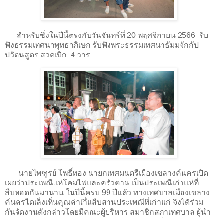
สำหรับซึ่งในปีนี้ตรงกับวันจันทร์ที่ 20 พฤศจิกายน 2566 รับ
ฟังธรรมเทศนาพุทธาภิเษก รับฟังพระธรรมเทศนาธัมมจักกัป
ปวัตนสูตร สวดเบิก 4 วาร
นายไพฑูรย์ โพธิ์ทอง นายกเทศมนตรีเมืองเขลางค์นครเปิด
เผยว่าประเพณีแห่โคมไฟและครัวตาน เป็นประเพณีเก่าแห่ที่
สืบทอดกันมานาน ในปีนี้ครบ 99 ปีแล้ว ทางเทศบาลเมืองเขลาง
ค์นครไดเล็งเห็นคุณค่าเำื่แสืบสานประเพณีที่เก่าแก่ จึงได้ร่วม
กันจัดงานดังกล่าวโดยมีคณะผู้บริหาร สมาชิกสภาเทศบาล ผู้นำ