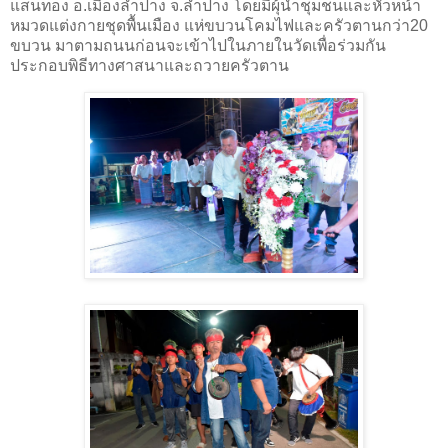
แสนทอง อ.เมืองลำปาง จ.ลำปาง โดยมีผุ้นำชุมชนและหัวหน้า
หมวดแต่งกายชุดพื้นเมือง แห่ขบวนโคมไฟและครัวตานกว่า20
ขบวน มาตามถนนก่อนจะเข้าไปในภายในวัดเพื่อร่วมกัน
ประกอบพิธีทางศาสนาและถวายครัวตาน