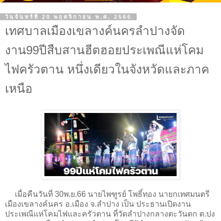
วันจันทร์ที่ 20 พฤศจิกายน พ.ศ. 2566
เทศบาลเมืองเขลางค์นครลำปางจัด
งาน99ปีสืบสานฮีตฮอยประเพณีแห่โคม
ไฟครัวตาน หนึ่งเดียวในจังหวัดและภาค
เหนือ
เมื่อคืนวันที่ 30พ.ย.66 นายไพฑูรย์ โพธิ์ทอง นายกเทศมนตรี
เมืองเขลางค์นคร อ.เมือง จ.ลำปาง เป็น ประธานเปิดงาน
ประเพณีแห่โคมไฟและครัวตาน ที่วัดลำปางกลางตะวันตก ต.ปง