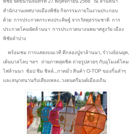
พิชัย จัดขึ้น
วันจันทร์ที่
27
พฤศจิกายน
2566
ณ ลานหน้า
สำนักงานเทศบาลเมืองพิชัย กิจกรรมภายในงานประกอบ
ด้วย
การประกวดกระทงประดิษฐ์ จากวัสดุธรรมชาติ
การ
ประกวดโคมผัดล้านนา
การประกวดนางนพมาศสูงวัย เมือง
พิชัยลำปาง
พร้อม
ชม การแสดงบนเวที ตีกลองปู่จาล้านนา
,
รำวงย้อนยุค
,
เต้นบาสโลบ ฯลฯ ถ่าย
ภาพสุดชิค ถ่ายรูปสวยๆ กับอุโมงค์โคม
ไฟล้านนา
ช้อป ชิม ชิลล์...กาดมั่ว สินค้า
O-TOP
ของกิ๋นลำๆ
และ
สนุกสนานกับเสียงเพลง..วงดนตรีมนต์เมืองเถิน