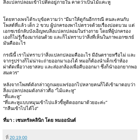
สิ่งแปลกปลอมเข้าไปติดอยู่ภายใน คาดว่าเป็นไม้แคะหู
โดยทางเพจได้ระบุข้อความว่า “มีมาให้ดูกันอีกกรณี คนละคนกับ
โพสต์ที่แล้ว เด็ก 2 ขวบ ผู้ปกครองพาไปตรวจด้วยเรื่องปอดบวม แต่
เอกซเรย์กลับบังเอิญพบสิ่งแปลกปลอมในร่างกาย โดยที่ผู้ปกครอง
เองก็ไม่รู้เรื่องมาก่อนด้วย และก็ไม่ทราบว่าสิ่งที่เห็นในภาพเอกซเรย์
มันคืออะไร
กรณีนี้ เราไม่ทราบว่าสิ่งแปลกปลอมคืออะไร มีอันตรายหรือไม่ และ
จากรูปร่างก็ไม่น่าจะถ่ายออกมาเองได้ หมอก็ต้องนำเด็กเข้าห้อง
ผ่าตัดเพื่อวางยาสลบ และส่องกล้องเพื่อคีบออกมา ซึ่งก็นำออกยากพอ
สมควร”
หลังจากโพสต์ดังกล่าวถูกเผยแพร่ออกไปหลายคนก็ได้เข้ามาตอบว่า
สิ่งแปลกปลอมดังกล่าวคือ “ไม้แคะหู”
“ที่แคะหู”
“ที่แคะหูแบบหมุนเข้าไปแล้วขี้หูติดออกมาด้วยอะค่ะ”
“กลืนเข้าไปได้ไง”
ที่มา : เซนทรัลคลินิก โดย หมออนันต์
ที่
20:19:00