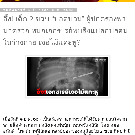
วันอังคารที่ 5 ธันวาคม พ.ศ. 2566
อึ้ง! เด็ก 2 ขวบ “ปอดบวม” ผู้ปกครองพา
มาตรวจ หมอเอกซเรย์พบสิ่งแปลกปลอม
ในร่างกาย เจอไม้แคะหู?
เมื่อวันที่ 4 ธ.ค. 66 - เป็นเรื่องราวอุทาหรณ์ที่ได้รับความสนใจจาก
ชาวเน็ตจำนวนมาก หลังเพจเฟซบุ๊ก “เซนทรัลคลินิก โดย หมอ
อนันต์” โพสต์ภาพฟิล์มเอกซเรย์ปอดของหนูน้อยวัย 2 ขวบ ที่พบว่ามี