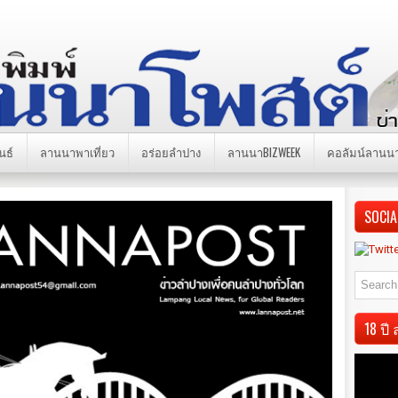
นธ์
ลานนาพาเที่ยว
อร่อยลำปาง
ลานนาBIZWEEK
คอลัมน์ลานน
SOCIA
18 ป