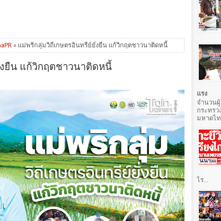
naPR
» แม่พริกลุ่มวิถีเกษตรอินทรีย์ยั่งยืน แก้วิกฤตชาวนาติดหนี้
ยั่งยืน แก้วิกฤตชาวนาติดหนี้
แรง
จำนวนผู้
กระทรวง
มหาดไทยท
ไร...