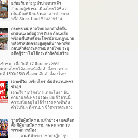
อร่อยริมทาง@ลำปางหนาเจ้า
จำนวนผู้เข้าชม เมืองไทยได้ชื่อว่า
เป็นเมืองที่นิยมร้านอาหารข้างทาง
หรือ Street food ซึ่งหลายร้าน...
กระทรวงมหาดไทยออกคำสั่งคืน
ตำแหน่ง อดีตผู้ว่าฯ ดิเรก ก้อนกลีบ
พร้อมคืนสิทธิ์ประโยชน์ตามกฎหมาย
หลังศาลปกครองสูงสุดพิพากษาเพิก
ถอนคำสั่งกระทรวงมหาดไทย ระบุ
อดีตผู้ว่าฯ ไม่ได้กระทำผิดวินัยร้าย
เข้าชม เมื่อวันที่ 17 มิถุนายน 2563
มหาดไทยได้ออกหนังสือคำสั่งกระทรวง
ี่ 1500/2563 เรื่องยกเลิกคำสั่งลงโทษ ...
เจาะชีวิต 'เกรียงไกร' ต้นตำนานเพชร
ซาอุฯ
เจาะใจ “ เกรียงไกร เตชะโม่ง ” ต้น
ตำนานคดีเพชรมรณะ เผยชีวิตวันนี้
ความเป็นอยู่ไม่ได้ร่ำรวย หาเช้ากิน
ค่ำไปวันๆ ที่ผ่านมา ชีวิตหวาดระแวง
รายชื่อผู้สมัคร ส.ส.ลำปาง 4 เขตเลือก
ตั้ง มีผู้มาสมัคร รวม 46 คน จาก 13
พรรคการเมือง
ตามที่มีพระราชกฤษฎีกายุบ