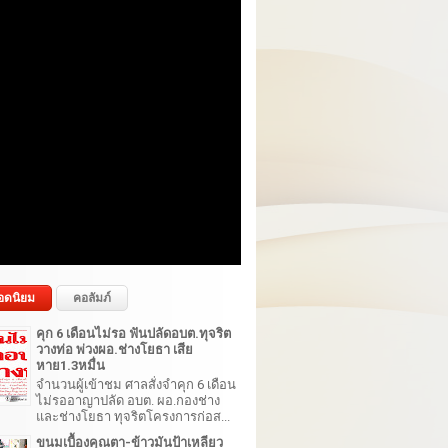
อดนิยม
คอลัมภ์
คุก 6 เดือนไม่รอ ฟันปลัดอบต.ทุจริต
วางท่อ พ่วงผอ.ช่างโยธา เสีย
หาย1.3หมื่น
จำนวนผู้เข้าชม ศาลสั่งจำคุก 6 เดือน
ไม่รออาญาปลัด อบต. ผอ.กองช่าง
และช่างโยธา ทุจริตโครงการก่อส...
ขนมเบื้องคุณตา-ข้าวมันป้าเหลียว