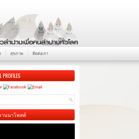
า
สุขภาพ
ติดต่อเรา
L PROFILES
ี ลานนาโพสต์