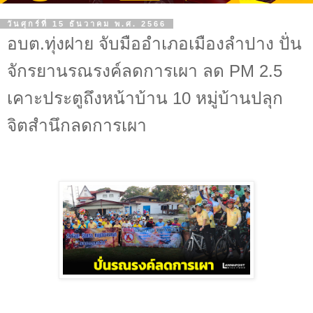
วันศุกร์ที่ 15 ธันวาคม พ.ศ. 2566
อบต.ทุ่งฝาย จับมืออำเภอเมืองลำปาง ปั่น
จักรยานรณรงค์ลดการเผา ลด PM 2.5
เคาะประตูถึงหน้าบ้าน 10 หมู่บ้านปลุก
จิตสำนึกลดการเผา