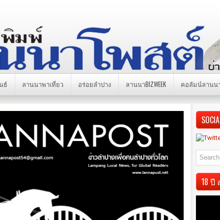
นธ์
ลานนาพาเที่ยว
อร่อยลำปาง
ลานนาBIZWEEK
คอลัมน์ลานน
SOCIA
18 ป