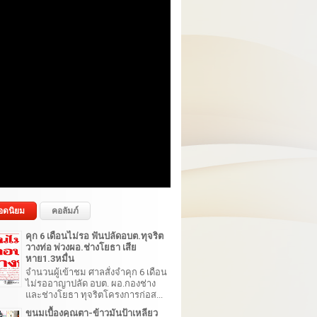
อดนิยม
คอลัมภ์
คุก 6 เดือนไม่รอ ฟันปลัดอบต.ทุจริต
วางท่อ พ่วงผอ.ช่างโยธา เสีย
หาย1.3หมื่น
จำนวนผู้เข้าชม ศาลสั่งจำคุก 6 เดือน
ไม่รออาญาปลัด อบต. ผอ.กองช่าง
และช่างโยธา ทุจริตโครงการก่อส...
ขนมเบื้องคุณตา-ข้าวมันป้าเหลียว