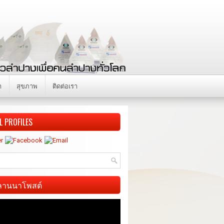
า
สุขภาพ
ติดต่อเรา
L PROFILES
ี ลานนาโพสต์