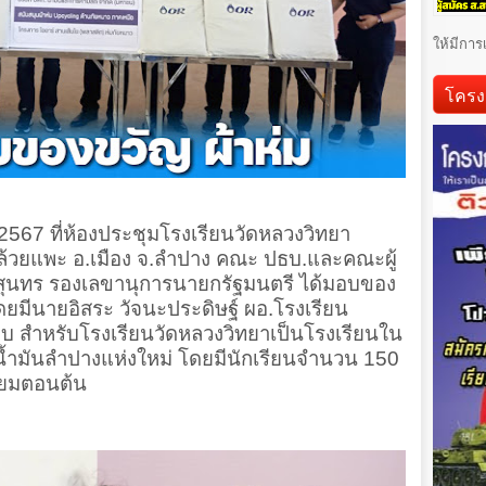
ให้มีการ
โครง
.ค.2567 ที่ห้องประชุมโรงเรียนวัดหลวงวิทยา
ล้วยแพะ อ.เมือง จ.ลําปาง คณะ ปธบ.และคณะผู้
์สุนทร รองเลขานุการนายกรัฐมนตรี ได้มอบของ
ดยมีนายอิสระ วัจนะประดิษฐ์ ผอ.โรงเรียน
มอบ สำหรับโรงเรียนวัดหลวงวิทยาเป็นโรงเรียนใน
ังน้ำมันลําปางแห่งใหม่ โดยมีนักเรียนจำนวน 150
ัธยมตอนต้น