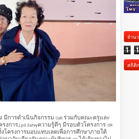
จำนว
1
สถิติ
าปาง มีการดำเนินกิจกรรม
ร่วมกับคณะครูและ
CsR
โครงการ
ความรู้ดีๆ มีรอบตัวโครงการ
,LpG Safey
OR
มทั้งโครงการมอบแทบเลตเพื่อการศึกษาภายใต้
่อมาวันเดียวกันคณะผู้บริหาร
ได้เดินทางไป