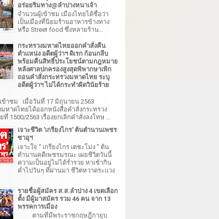
อร่อยริมทาง@ลำปางหนาเจ้า
จำนวนผู้เข้าชม เมืองไทยได้ชื่อว่า
เป็นเมืองที่นิยมร้านอาหารข้างทาง
หรือ Street food ซึ่งหลายร้าน...
กระทรวงมหาดไทยออกคำสั่งคืน
ตำแหน่ง อดีตผู้ว่าฯ ดิเรก ก้อนกลีบ
พร้อมคืนสิทธิ์ประโยชน์ตามกฎหมาย
หลังศาลปกครองสูงสุดพิพากษาเพิก
ถอนคำสั่งกระทรวงมหาดไทย ระบุ
อดีตผู้ว่าฯ ไม่ได้กระทำผิดวินัยร้าย
เข้าชม เมื่อวันที่ 17 มิถุนายน 2563
มหาดไทยได้ออกหนังสือคำสั่งกระทรวง
ี่ 1500/2563 เรื่องยกเลิกคำสั่งลงโทษ ...
เจาะชีวิต 'เกรียงไกร' ต้นตำนานเพชร
ซาอุฯ
เจาะใจ “ เกรียงไกร เตชะโม่ง ” ต้น
ตำนานคดีเพชรมรณะ เผยชีวิตวันนี้
ความเป็นอยู่ไม่ได้ร่ำรวย หาเช้ากิน
ค่ำไปวันๆ ที่ผ่านมา ชีวิตหวาดระแวง
รายชื่อผู้สมัคร ส.ส.ลำปาง 4 เขตเลือก
ตั้ง มีผู้มาสมัคร รวม 46 คน จาก 13
พรรคการเมือง
ตามที่มีพระราชกฤษฎีกายุบ