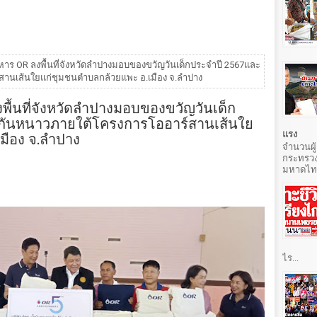
หาร OR ลงพื้นที่จังหวัดลําปางมอบของขวัญวันเด็กประจำปี 2567และ
านเส้นใยแก่ชุมชนตำบลกล้วยแพะ อ.เมือง จ.ลําปาง
ื้นที่จังหวัดลําปางมอบของขวัญวันเด็ก
มกันหนาวภายใต้โครงการโออาร์สานเส้นใย
ือง จ.ลําปาง
แรง
จำนวนผู้
กระทรวง
มหาดไทยท
ไร...