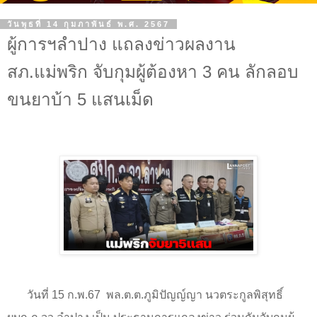
วันพุธที่ 14 กุมภาพันธ์ พ.ศ. 2567
ผู้การฯลำปาง แถลงข่าวผลงาน
สภ.แม่พริก จับกุมผู้ต้องหา 3 คน ลักลอบ
ขนยาบ้า 5 แสนเม็ด
วันที่
15
ก.พ.
67
พล.ต.ต.ภูมิปัญญ์ญา นวตระกูลพิสุทธิ์