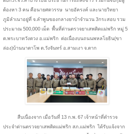
ผบก.ภ.จว.ลำปาง เป็น ประธานการแถลงข่าว ร่วมกันจับกุมผู้
ต้องหา
3
คน คือนายศตวรรษ
นายอัครงค์ และนายวิทยา
ภูมิลำเนาอยู่ที่ จ.ลำพูนของกลางยาบ้าจำนวน
3
กระสอบ รวม
ประมาณ
500,000
เม็ด
พื้นที่ด่านตรวจยาเสพติดแม่พริก หมู่
5
ต.พระบาทวังตวง อ.แม่พริก
ต่อเนื่องบนถนนพหลโยธิน(ขา
ล่อง)บ้านนาตาโพ ต.วังจันทร์ อ.สามเงา จ.ตาก
สืบเนื่องจาก เมื่อวันที่
13
ก.พ.
67
เจ้าหน้าที่ตำรวจ
ประจำด่านตรวจยาเสพติดแม่พริก สภ.แม่พริก
ได้รับแจ้งจาก