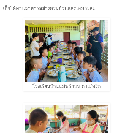
เด็กได้ทานอาหารอย่างครบถ้วนและเหมาะสม
โรงเรียนบ้านแม่พริกบน ต.แม่พริก