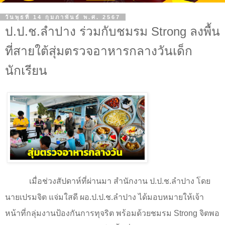
วันพุธที่ 14 กุมภาพันธ์ พ.ศ. 2567
ป.ป.ช.ลำปาง ร่วมกับชมรม Strong ลงพื้น
ที่สายใต้สุ่มตรวจอาหารกลางวันเด็ก
นักเรียน
เมื่อช่วงสัปดาห์ที่ผ่านมา สำนักงาน ป.ป.ช.ลำปาง โดย
นายเปรมจิต แจ่มใสดี ผอ.ป.ป.ช.ลำปาง ได้มอบหมายให้เจ้า
หน้าที่กลุ่มงานป้องกันการทุจริต พร้อมด้วยชมรม
Strong
จิตพอ