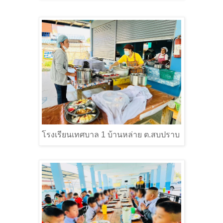
โรงเรียนเทศบาล
1
บ้านหล่าย ต.สบปราบ