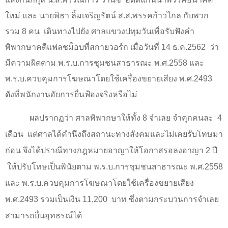
ใหม่ และ นายพิธา ลิ้มเจริญรัตน์ ส.ส.พรรคก้าวไกล กับพวก
รวม 8 คน
เดินทางไปยัง ศาลแขวงปทุมวันเพื่อรับฟังคำ
พิพากษาคดีแฟลชม็อบที่สกายวอร์ก เมื่อวันที่ 14 ธ.ค.2562
ว่า
มีความผิดตาม พ.ร.บ.การชุมชนสาธารณะ พ.ศ.2558 และ
พ.ร.บ.ควบคุมการโฆษณาโดยใช้เครื่องขยายเสียง พ.ศ.2493
ดังที่พนักงานอัยการยื่นฟ้องจริงหรือไม่
ผลปรากฏว่า ศาลพิพากษาให้ทั้ง
8
จำเลย จำคุกคนละ
4
เดือน
แต่ศาลได้คำนึงถึงสถานะทางสังคมและไม่เคยรับโทษมา
ก่อน จึงได้ปราณีทางกฎหมายอาญาให้โอกาสรอลงอาญา 2 ปี
ให้ปรับโทษเป็นพินัยตาม พ.ร.บ.การชุมชนสาธารณะ พ.ศ.2558
และ พ.ร.บ.ควบคุมการโฆษณาโดยใช้เครื่องขยายเสียง
พ.ศ.2493 รวมเป็นเงิน
11,200
บาท ซึ่งตามกระบวนการจำเลย
สามารถยื่นอุทธรณ์ได้