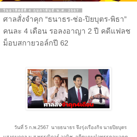
วันอาทิตย์ที่ 4 กุมภาพันธ์ พ.ศ. 2567
ศาลสั่งจำคุก “ธนาธร-ช่อ-ปิยบุตร-พิธา”
คนละ 4 เดือน รอลงอาญา 2 ปี คดีแฟลช
ม็อบสกายวอล์กปี 62
วันที่ 5 ก.พ.2567
นายธนาธร จึงรุ่งเรืองกิจ นายปิยบุตร
แสงกนกกุล น.ส.พรรณิการ์ วานิช
อดีตแกนนำพรรคอนาคต